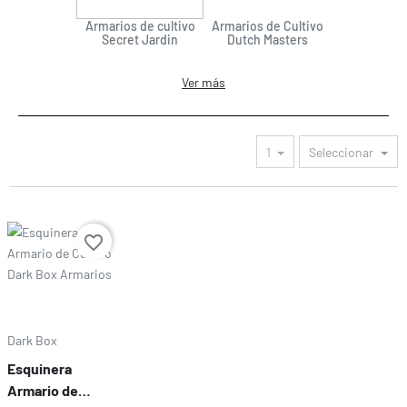
Armarios de cultivo
Armarios de Cultivo
Secret Jardin
Dutch Masters
Ver más
1
Seleccionar
Precio
favorite_border
Dark Box
Esquinera
Armario de