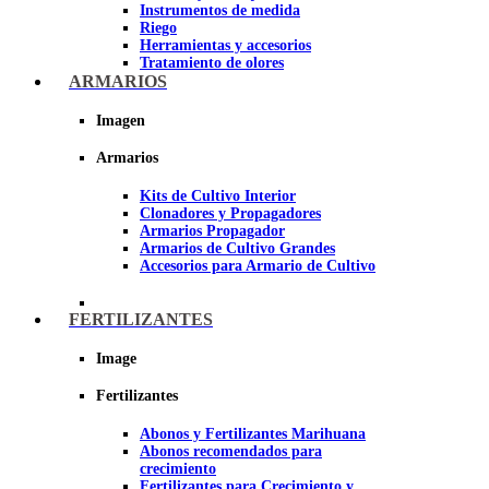
Instrumentos de medida
Riego
Herramientas y accesorios
Tratamiento de olores
Insecticidas y fungicidas
ARMARIOS
Hidroponía y Aeroponía
Papel Reflectante para cultivo de
Imagen
Interior
Armarios
Imagen
Kits de Cultivo Interior
Clonadores y Propagadores
Armarios Propagador
Armarios de Cultivo Grandes
Accesorios para Armario de Cultivo
FERTILIZANTES
Image
Fertilizantes
Abonos y Fertilizantes Marihuana
Abonos recomendados para
crecimiento
Fertilizantes para Crecimiento y