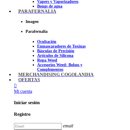
Vapers y Vaporizadores
Bongs de agua
Bandejas para liar
PARAFERNALIA
Grinders
Ceniceros para Fumadores
Imagen
Pipas de fumar
Pipas BHO
Parafernalia
Dabbers
Ocultación
Imagen
Enmascaradores de Toxinas
Básculas de Precisión
Articulos de Silicona
Ropa Weed
Accesorios Weed: Bolsos y
Complementos
Cannabuds
MERCHANDISING COGOLANDIA
Inciensos
OFERTAS
Libros y DVD's
Juegos Cannabicos
Mi cuenta
Terpenos
Accesorios para esnifar
Iniciar sesión
Imagen
Registro
email