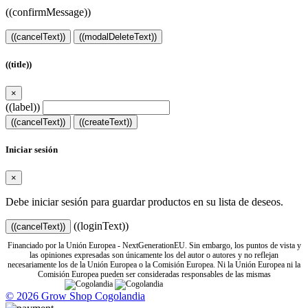
((confirmMessage))
((cancelText))
((modalDeleteText))
((title))
×
((label))
((cancelText))
((createText))
Iniciar sesión
×
Debe iniciar sesión para guardar productos en su lista de deseos.
((loginText))
((cancelText))
Financiado por la Unión Europea - NextGenerationEU. Sin embargo, los puntos de vista y
las opiniones expresadas son únicamente los del autor o autores y no reflejan
necesariamente los de la Unión Europea o la Comisión Europea. Ni la Unión Europea ni la
Comisión Europea pueden ser consideradas responsables de las mismas
© 2026 Grow Shop Cogolandia