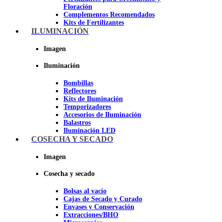
Floración
Complementos Recomendados
Kits de Fertilizantes
ILUMINACIÓN
Imagen
Imagen
Iluminación
Bombillas
Reflectores
Kits de Iluminación
Temporizadores
Accesorios de Iluminación
Balastros
Iluminación LED
Iluminación LEC
COSECHA Y SECADO
Luz Nocturna
Imagen
Imagen
Cosecha y secado
Bolsas al vacío
Cajas de Secado y Curado
Envases y Conservación
Extracciones/BHO