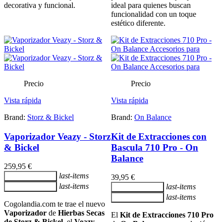
decorativa y funcional.
ideal para quienes buscan
funcionalidad con un toque
estético diferente.
Precio
Precio
Vista rápida
Vista rápida
Brand:
Storz & Bickel
Brand:
On Balance
Vaporizador Veazy - Storz
Kit de Extracciones con
& Bickel
Bascula 710 Pro - On
Balance
259,95 €
last-items
Añadir al carrito
39,95 €
last-items
last-items
Añadir al carrito
Añadir al carrito
last-items
Añadir al carrito
Cogolandia.com te trae el nuevo
Vaporizador
de
Hierbas Secas
El
Kit de Extracciones 710 Pro
de Storz & Bickel,
el
Veazy
.