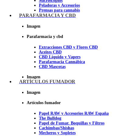
Microscopios
Peladoras y Accesorios
Prensas para cannabis
Secadores de cogollos
PARAFARMACIA Y CBD
Tijeras y herramientas de Corte
Imagen
Imagen
Parafarmacia y cbd
Extracciones CBD y Flores CBD
Aceites CBD
CBD Líquido y Vapers
Parafarmacia Cannábica
CBD Mascotas
Imagen
ARTÍCULOS FUMADOR
Imagen
Artículos fumador
Papel RAW y Accesorios RAW España
The Bulldog
Papel de Fumar. Boquillas y Filtros
Cachimbas/Shishas
Mecheros y Sopletes