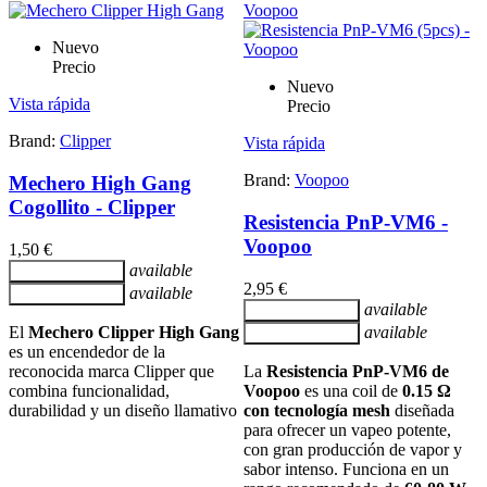
Nuevo
Precio
Nuevo
Vista rápida
Precio
Brand:
Clipper
Vista rápida
Brand:
Voopoo
Mechero High Gang
Cogollito - Clipper
Resistencia PnP-VM6 -
Voopoo
1,50 €
available
Añadir al carrito
2,95 €
available
Añadir al carrito
available
Añadir al carrito
El
Mechero Clipper High Gang
available
Añadir al carrito
es un encendedor de la
reconocida marca Clipper que
La
Resistencia PnP-VM6 de
combina funcionalidad,
Voopoo
es una coil de
0.15 Ω
durabilidad y un diseño llamativo
con tecnología mesh
diseñada
para ofrecer un vapeo potente,
con gran producción de vapor y
sabor intenso. Funciona en un