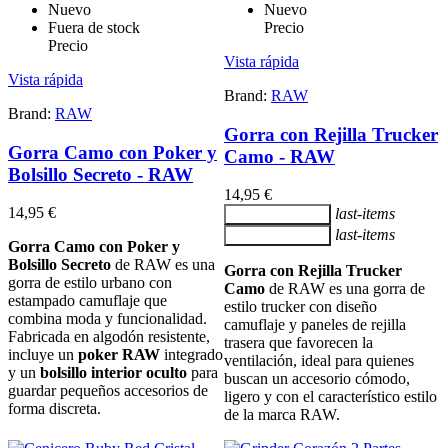
Nuevo
Nuevo
Fuera de stock
Precio
Precio
Vista rápida
Vista rápida
Brand:
RAW
Brand:
RAW
Gorra con Rejilla Trucker
Gorra Camo con Poker y
Camo - RAW
Bolsillo Secreto - RAW
14,95 €
14,95 €
last-items
Añadir al carrito
last-items
Añadir al carrito
Gorra Camo con Poker y
Bolsillo Secreto
de RAW es una
Gorra con Rejilla Trucker
gorra de estilo urbano con
Camo
de RAW es una gorra de
estampado camuflaje que
estilo trucker con diseño
combina moda y funcionalidad.
camuflaje y paneles de rejilla
Fabricada en algodón resistente,
trasera que favorecen la
incluye un
poker RAW
integrado
ventilación, ideal para quienes
y un
bolsillo interior oculto
para
buscan un accesorio cómodo,
guardar pequeños accesorios de
ligero y con el característico estilo
forma discreta.
de la marca RAW.