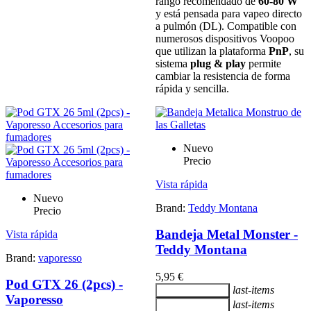
rango recomendado de
60-80 W
y está pensada para vapeo directo
a pulmón (DL). Compatible con
numerosos dispositivos Voopoo
que utilizan la plataforma
PnP
, su
sistema
plug & play
permite
cambiar la resistencia de forma
rápida y sencilla.
Nuevo
Precio
Vista rápida
Nuevo
Brand:
Teddy Montana
Precio
Bandeja Metal Monster -
Vista rápida
Teddy Montana
Brand:
vaporesso
5,95 €
Pod GTX 26 (2pcs) -
last-items
Añadir al carrito
Vaporesso
last-items
Añadir al carrito