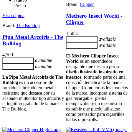
Nuevo
Brand:
Clipper
Precio
Mechero Insect World -
Vista rápida
Clipper
Brand:
The Bulldog
1,50 €
Pipa Metal Arcoiris - The
available
Añadir al carrito
Bulldog
available
Añadir al carrito
4,50 €
El Mechero Clipper Insect
available
Añadir al carrito
World
es un encendedor
available
recargable que destaca por su
Añadir al carrito
diseño ilustrado inspirado en
La Pipa Metal Arcoíris de The
insectos
, formando parte de una
Bulldog
es un accesorio de
colección temática de la marca
fumador fabricado en metal
Clipper. Como todos los modelos
resistente que destaca por su
de la marca, incorpora sistema de
acabado multicolor tipo arcoíris y
gas recargable, piedra
el logotipo grabado de la marca
reemplazable y un mecanismo
The Bulldog.
extraíble que puede utilizarse
como prensador para cigarrillos
liados o pre-rolls.