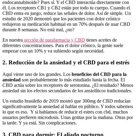
endocannabinoide? Pues sí. Y el CBD interactúa directamente con
él. Los receptores CB1 y CB2 están por todo tu cuerpo. Cuando el
CBD entra en juego, reduce las señales de dolor. Así de simple. Un
estudio de 2020 demostró que los pacientes con dolor crónico
redujeron su medicación habitual en un 70% después de usar CBD
durante 8 semanas. No está mal, ¿no?
En nuestra
sección de parafarmacia y CBD
tienes aceites de
diferentes concentraciones. Para el dolor crónico, la gente suele
empezar con un 10% y va subiendo según necesidad.
2. Reducción de la ansiedad y el CBD para el estrés
Aquí viene uno de los grandes. Los
beneficios del CBD para la
ansiedad
son probablemente lo más estudiado hasta la fecha. El
CBD actúa sobre los receptores de serotonina. ¿El resultado? Menos
ansiedad sin los efectos secundarios de los ansiolíticos tradicionales.
Un estudio brasileño de 2019 mostró que 300mg de CBD reducían
significativamente la ansiedad al hablar en público. Y todos sabemos
lo que es eso. Y si hablamos de reducir el estres con cbd, muchos
usuarios prefieren microdosis. Unas gotitas por la mañana. Otras por
la tarde. Y ya está. Sin complicaciones.
3. CBD para dormir: El aliado nocturno