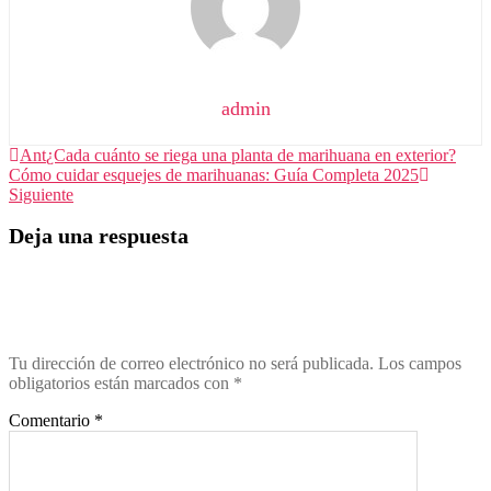
admin
Ant
¿Cada cuánto se riega una planta de marihuana en exterior?
Cómo cuidar esquejes de marihuanas: Guía Completa 2025
Siguiente
Deja una respuesta
Tu dirección de correo electrónico no será publicada.
Los campos
obligatorios están marcados con
*
Comentario
*