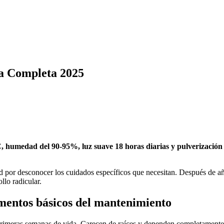
a Completa 2025
 humedad del 90-95%, luz suave 18 horas diarias y pulverización 
ad por desconocer los cuidados específicos que necesitan. Después de añ
llo radicular.
mentos básicos del mantenimiento
rimeras semanas de vida. Carecen de raíces y dependen completamente 