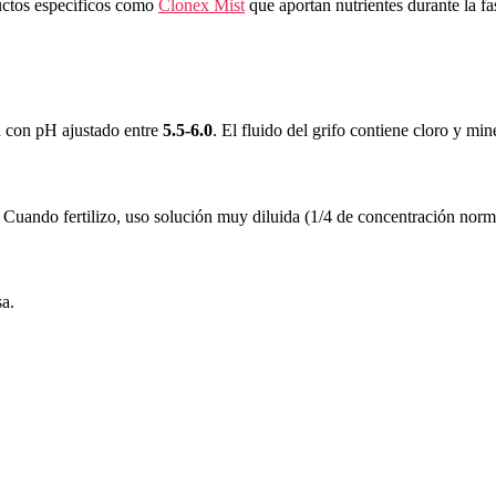
ductos específicos como
Clonex Mist
que aportan nutrientes durante la fa
a con pH ajustado entre
5.5-6.0
. El fluido del grifo contiene cloro y min
m. Cuando fertilizo, uso solución muy diluida (1/4 de concentración norm
sa.