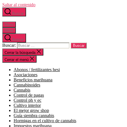
Saltar al contenido
Buscar
Menú
Menú
Buscar
Buscar:
Cerrar la búsqueda
Cerrar el menú
abonos / fertilizantes hesi
asociaciones
beneficios marihuana
cannabinoides
cannabis
control de pagas
control ph y ec
cultivo interior
el mejor grow shop
guía siembra cannabis
hormigas en el cultivo de cannabis
impuestos marihuana