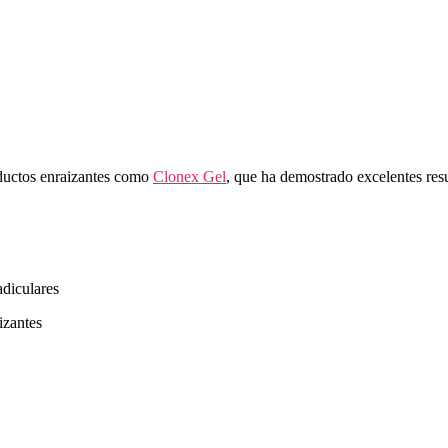
roductos enraizantes como
Clonex Gel
, que ha demostrado excelentes res
adiculares
izantes