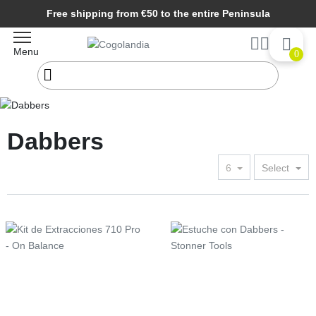
Free shipping from €50 to the entire Peninsula
Menu
0
Home
Smoking articles
Dabbers
Dabbers
6
Select
Price
Price