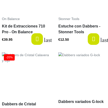
On Balance
Stonner Tools
Kit de Extracciones 710
Estuche con Dabbers -
Pro - On Balance
Stonner Tools
last-items
las
€39.95
€12.50
Price
-20%
Price
Dabbers variados G-lock
Dabbers de Cristal