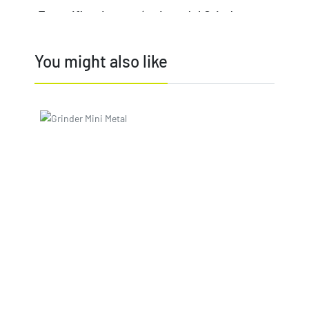
Especificaciones técnicas del Grinder
Silver Leaf
You might also like
Material:
Aluminio
Dimensiones (cm): 4.0 x 4.0 x 2.5
Price
Peso (kg): 0.07
Forma:
Cilíndrica
Color:
Plata
Productos similares al Grinder
Silver
Leaf Gran Calidad Precio
En nuestra categoría de
Grinders
podrás encontrar