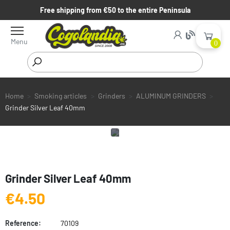
Free shipping from €50 to the entire Peninsula
Menu
0
Home
Smoking articles
Grinders
ALUMINUM GRINDERS
Grinder Silver Leaf 40mm
Grinder Silver Leaf 40mm
€4.50
Reference:
70109