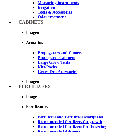
Measuring instruments
Irrigation
Tools & Accessories
Odor treatment
Insecticides and fungicides
CABINETS
Hydroponics and Aeroponics
Reflective Paper for Indoor Growing
Imagen
Imagen
Armarios
Propagators and Cloners
Propagator Cabinets
Large Grow Tents
Kits/Packs
Grow Tent Accessories
Imagen
FERTILIZERS
Image
Fertilizantes
Fertilizers and Fertilizers Marijuana
Recommended fertilizers for growth
Recommended fertilizers for flowering
Recommended Add-ons