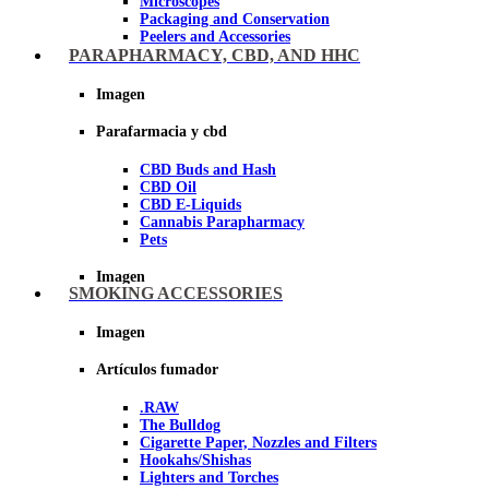
Microscopes
Packaging and Conservation
Peelers and Accessories
Scissors and cutting tools
PARAPHARMACY, CBD, AND HHC
Vacuum bags
Imagen
Imagen
Parafarmacia y cbd
CBD Buds and Hash
CBD Oil
CBD E-Liquids
Cannabis Parapharmacy
Pets
Imagen
SMOKING ACCESSORIES
Imagen
Artículos fumador
.RAW
The Bulldog
Cigarette Paper, Nozzles and Filters
Hookahs/Shishas
Lighters and Torches