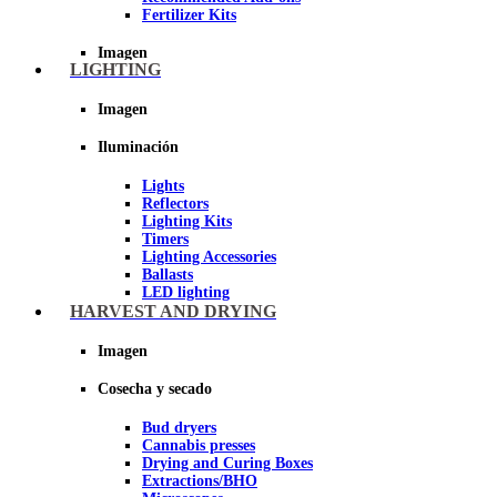
Fertilizer Kits
Imagen
LIGHTING
Imagen
Iluminación
Lights
Reflectors
Lighting Kits
Timers
Lighting Accessories
Ballasts
LED lighting
LEC Lighting
HARVEST AND DRYING
Night Light
Imagen
Imagen
Cosecha y secado
Bud dryers
Cannabis presses
Drying and Curing Boxes
Extractions/BHO