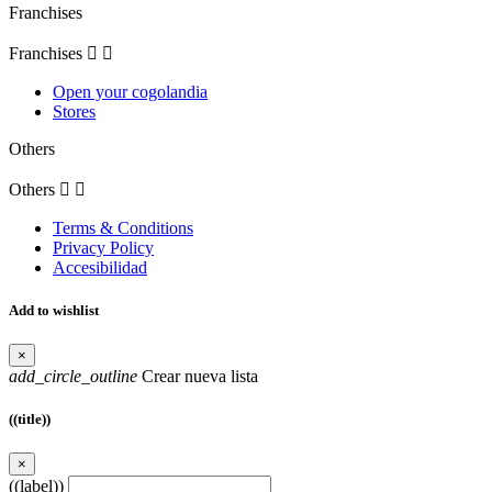
Franchises
Franchises


Open your cogolandia
Stores
Others
Others


Terms & Conditions
Privacy Policy
Accesibilidad
Add to wishlist
×
add_circle_outline
Crear nueva lista
((title))
×
((label))