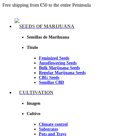
Free shipping from €50 to the entire Peninsula
Menu
SEEDS OF MARIJUANA
Semillas de Marihuana
Titulo
Feminized Seeds
Autoflowering Seeds
Bulk Marijuana Seeds
Regular Marijuana Seeds
CBG Seeds
Semillas CBD
CULTIVATION
Sheer seeds
Imagen
Cultivo
Climate control
Substrates
Pots and Trays