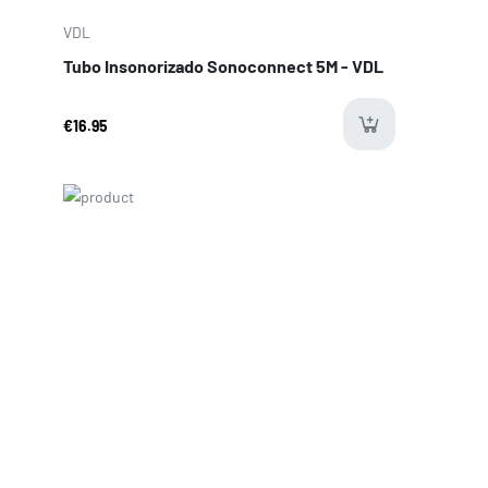
VDL
Tubo Insonorizado Sonoconnect 5M - VDL
€16.95
las
Price