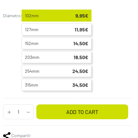
9,95€
Diámetro:
102mm
11,95€
127mm
14,50€
152mm
18,50€
203mm
24,50€
254mm
34,50€
315mm
ADD TO CART
Compartir