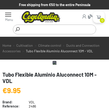
Free shipping from €50 to the entire Peninsula
Menu
0
Home
Cultivation
Climate control
Ducts and Connection
Accessories
Tubo Flexible Aluminio Aluconnect 10M - VDL
Tubo Flexible Aluminio Aluconnect 10M -
VDL
€9.95
Brand:
VDL
Reference:
2486