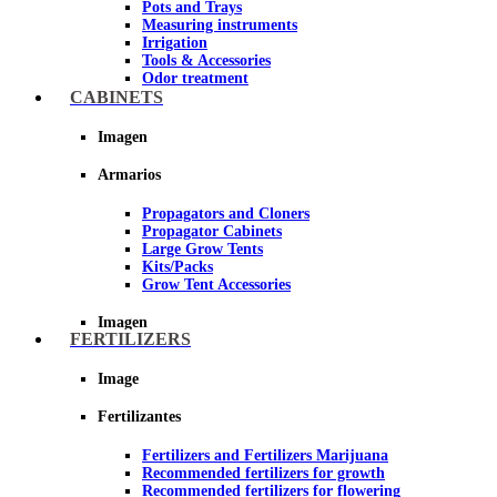
Pots and Trays
Measuring instruments
Irrigation
Tools & Accessories
Odor treatment
Insecticides and fungicides
CABINETS
Hydroponics and Aeroponics
Reflective Paper for Indoor Growing
Imagen
Imagen
Armarios
Propagators and Cloners
Propagator Cabinets
Large Grow Tents
Kits/Packs
Grow Tent Accessories
Imagen
FERTILIZERS
Image
Fertilizantes
Fertilizers and Fertilizers Marijuana
Recommended fertilizers for growth
Recommended fertilizers for flowering