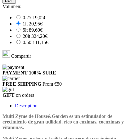
BUY
Volumen:
0.25lt
9,05€
1lt
20,95€
5lt
89,60€
20lt
324,20€
0.50lt
11,15€
Compartir
PAYMENT 100%
SURE
FREE SHIPPING
From €50
GIFT
on orders
Description
Multi Zyme de House&Garden
es un estimulador de
crecimiento de gran utilidad, rico en enzimas, coenzimas y
vitaminas.
Multi Zyme acelera y facilita el proceso de crecimiento.