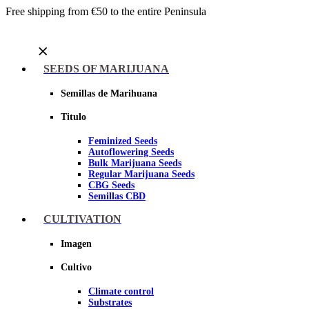
Free shipping from €50 to the entire Peninsula
Menu
SEEDS OF MARIJUANA
Semillas de Marihuana
Titulo
Feminized Seeds
Autoflowering Seeds
Bulk Marijuana Seeds
Regular Marijuana Seeds
CBG Seeds
Semillas CBD
CULTIVATION
Sheer seeds
Imagen
Cultivo
Climate control
Substrates