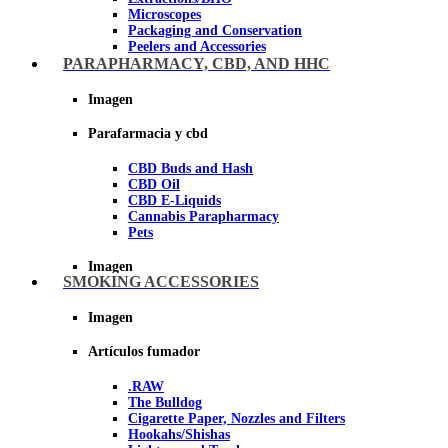
Microscopes
Packaging and Conservation
Peelers and Accessories
Scissors and cutting tools
PARAPHARMACY, CBD, AND HHC
Vacuum bags
Imagen
Imagen
Parafarmacia y cbd
CBD Buds and Hash
CBD Oil
CBD E-Liquids
Cannabis Parapharmacy
Pets
Imagen
SMOKING ACCESSORIES
Imagen
Artículos fumador
.RAW
The Bulldog
Cigarette Paper, Nozzles and Filters
Hookahs/Shishas