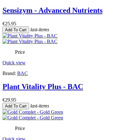
Sensizym - Advanced Nutrients
€25.95
last-items
Add To Cart
Price
Quick view
Brand:
BAC
Plant Vitality Plus - BAC
€29.95
last-items
Add To Cart
Price
Quick view