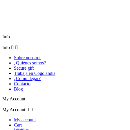
Info
Info


Sobre nosotros
¿Quiénes somos?
Secure gift
Trabaja en Cogolandia
¿Como llegar?
Contacto
Blog
My Account
My Account


My account
Cart