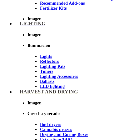
Recommended Add-ons
Fertilizer Kits
Imagen
LIGHTING
Imagen
Iluminación
Lights
Reflectors
Lighting Kits
Timers
Lighting Accessories
Ballasts
LED lighting
LEC Lighting
HARVEST AND DRYING
Night Light
Imagen
Imagen
Cosecha y secado
Bud dryers
Cannabis presses
Drying and Curing Boxes
Extractions/BHO