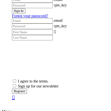
vpn_key
Sign In
Forgot your password?
email
vpn_key

I agree to the terms.
Sign up for our newsletter
Register