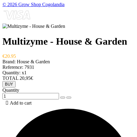
© 2026 Grow Shop Cogolandia
Multizyme - House & Garden
€20.95
Brand:
House & Garden
Reference:
7931
Quantity:
x1
TOTAL
20,95€
BUY
Quantity

Add to cart