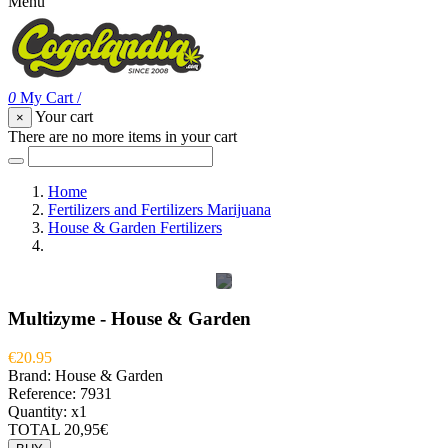
Menu
0
My Cart
/
Your cart
×
There are no more items in your cart
Home
Fertilizers and Fertilizers Marijuana
House & Garden Fertilizers
Multizyme - House & Garden
Multizyme - House & Garden
€20.95
Brand:
House & Garden
Reference:
7931
Quantity:
x1
TOTAL
20,95€