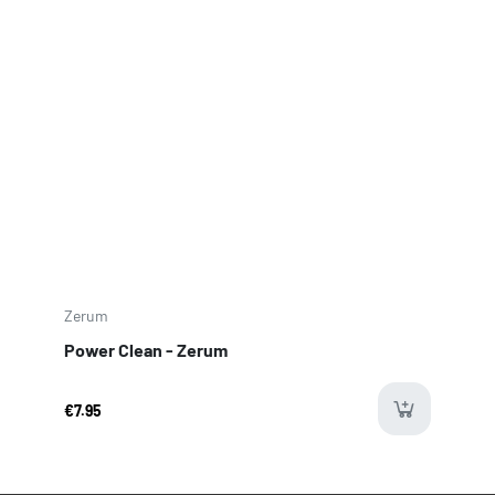
en plantas grandes, o p
asar la planta
entera por encima de la rejilla con la
cuchilla en marcha.
Una vez la veamos sin hojas,
poner a
secar y coger otra rama.
Terminado el trabajo
limpiar con una
tarjeta de plástico la rejilla y cuchillas
para que no ralle.
Limpia con alcohol
y papel de cocina, lo
que no puedas quitar rascando para
Zerum
dejarla como nueva para su siguiente
Power Clean - Zerum
uso.
€7.95
Datos y Medidas Técnicas de la
peladora Table Trimmer: