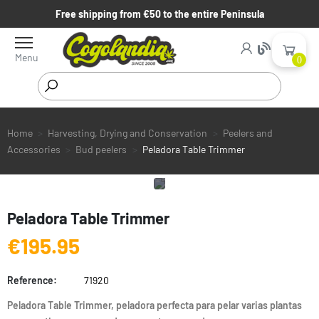
Free shipping from €50 to the entire Peninsula
Menu
0
Home
Harvesting, Drying and Conservation
Peelers and
Accessories
Bud peelers
Peladora Table Trimmer
Peladora Table Trimmer
€195.95
Reference:
71920
Peladora Table Trimmer, peladora perfecta para pelar varias plantas