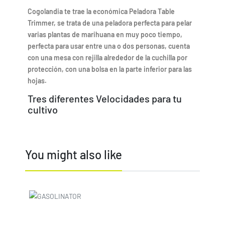
Cogolandia te trae la económica Peladora Table
Trimmer, se trata de una peladora perfecta para pelar
varias plantas de marihuana en muy poco tiempo,
perfecta para usar entre una o dos personas, cuenta
con una mesa con rejilla alrededor de la cuchilla por
protección, con una bolsa en la parte inferior para las
hojas.
Tres diferentes Velocidades para tu
cultivo
Con la peladora Table Trimmer, será indiferente el
tamaño de tus plantas. Pelará a la perfección plantas
You might also like
enteras de tamaño pequeño o plantas grandes que
tendrás que meter rama por rama. Con la ventaja de
que no tendrás que quitar los palos para pelarla
permitiendo posteriormente colgarla con más
Price
facilidad. Una peladora ideal para plantaciones
grandes, Donde ahorraremos un precioso tiempo.