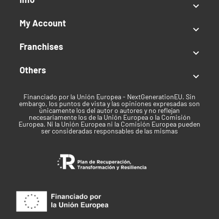

la
Peladora Manual Pro-Spin.
My Account

Si tienes cualquier duda también puedes
contactarnos al +34 633 33 75 85 (España) y al +34 641
Franchises

191 841 (Consultas fuera de España) o enviarnos un
correo a
info@cogolandia.com
o si resides fuera de
Others

España al correo
international@cogolandia.com
para
que te asesoremos en la elección del conjunto de
Financiado por la Unión Europea - NextGenerationEU. Sin
ropa que más se adapte al regalo que quieras hacer.
embargo, los puntos de vista y las opiniones expresadas son
únicamente los del autor o autores y no reflejan
necesariamente los de la Unión Europea o la Comisión
Europea. Ni la Unión Europea ni la Comisión Europea pueden
ser consideradas responsables de las mismas