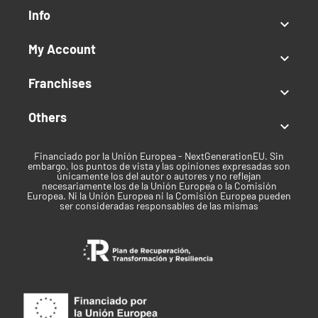
Recommended use
Info

Extracciones
My Account

Climate
Franchises

Temperate
Others
Harvest time

End of September - Early October
Financiado por la Unión Europea - NextGenerationEU. Sin
embargo, los puntos de vista y las opiniones expresadas son
únicamente los del autor o autores y no reflejan
Marca
necesariamente los de la Unión Europea o la Comisión
Europea. Ni la Unión Europea ni la Comisión Europea pueden
ser consideradas responsables de las mismas
SeedStockers
Mes de cosecha en Exterior
Septiembre, Octubre
Tiempo de Floración
De 7 a 8 Semanas