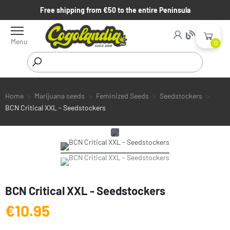
Free shipping from €50 to the entire Peninsula
Menu
0
Home
Marijuana seeds
Feminized Seeds
Seedstockers
BCN Critical XXL - Seedstockers
BCN Critical XXL - Seedstockers
€10.95