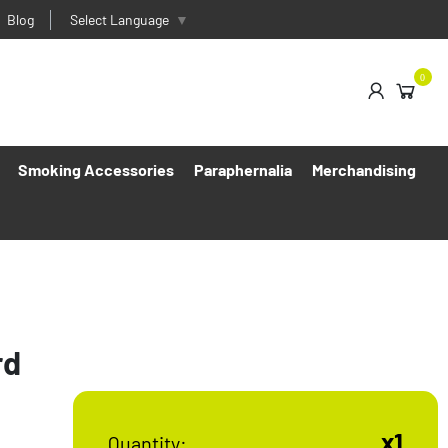
Blog
Select Language
▼
0
Smoking Accessories
Paraphernalia
Merchandising
rd
x1
Quantity: