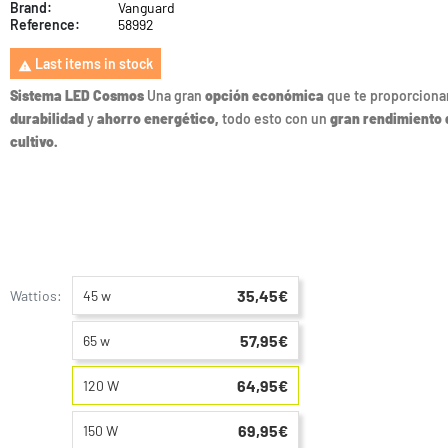
Brand:
Vanguard
Reference:
58992
Last items in stock

Sistema LED Cosmos
Una gran
opción económica
que te proporciona
durabilidad
y
ahorro energético,
todo esto con un
gran rendimiento 
cultivo.
35,45€
Wattios:
45 w
57,95€
65 w
64,95€
120 W
69,95€
150 W