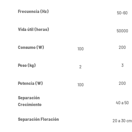
Frecuencia (Hz)
50-60
Vida útil (horas)
50000
Consumo (W)
200
100
Peso (kg)
3
2
Potencia (W)
200
100
Separación
40 a 50
Crecimiento
Separación Floración
20 a 30 cm