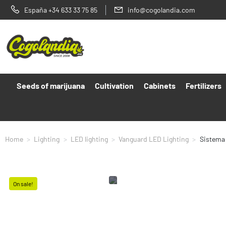
España +34 633 33 75 85
info@cogolandia.com
Seeds of marijuana
Cultivation
Cabinets
Fertilizers
Home
Lighting
LED lighting
Vanguard LED Lighting
Sistema
On sale!