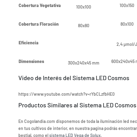
Cobertura Vegetativa
100x150
100x100
Cobertura Floración
80x100
80x80
Eficiencia
2,4 µmol/
Dimensiones
600x240x45
300x240x45 mm
Video de Interés del Sistema LED Cosmos
https://www.youtube.com/watch?v=rYbCLzfbHE0
Productos Similares al Sistema LED Cosmos
En Cogolandia.com disponemos de toda la iluminación led nece
en tus cultivos de interior, en nuestra pagina podrás encontr
bestial, como el
sistema LED Vega de Solux
.