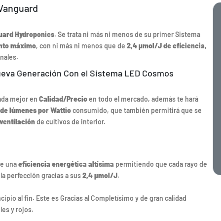
 Vanguard
uard Hydroponics
. Se trata ni más ni menos de su primer Sistema
nto máximo
, con ni más ni menos que de
2,4 µmol/J de eficiencia
,
onales.
 nueva Generación Con el Sistema LED Cosmos
nada mejor en
Calidad/Precio
en todo el mercado, además te hará
de lúmenes por Wattio
consumido, que también permitirá que se
ventilación
de cultivos de interior.
ne una
eficiencia energética altísima
permitiendo que cada rayo de
a la perfección gracias a sus
2,4 µmol/J
.
ncipio al fin. Este es Gracias al Completísimo y de gran calidad
es y rojos.