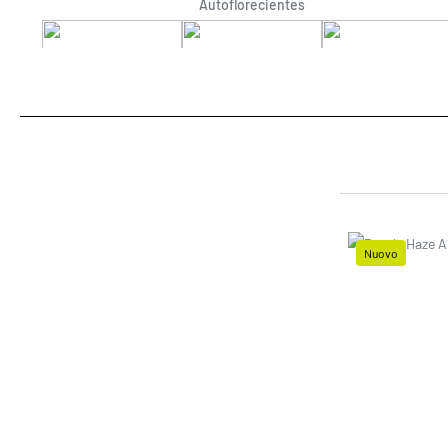
Autoflorecientes
Delicious Seeds Auto
Positronics Auto
Advanced Seeds Au
Nuovo
Prezzo