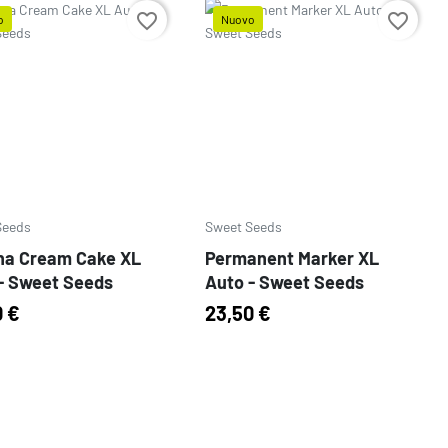
favorite_border
favorite_border
o
Nuovo
o
Prezzo
Seeds
Sweet Seeds
na Cream Cake XL
Permanent Marker XL
- Sweet Seeds
Auto - Sweet Seeds
0 €
23,50 €