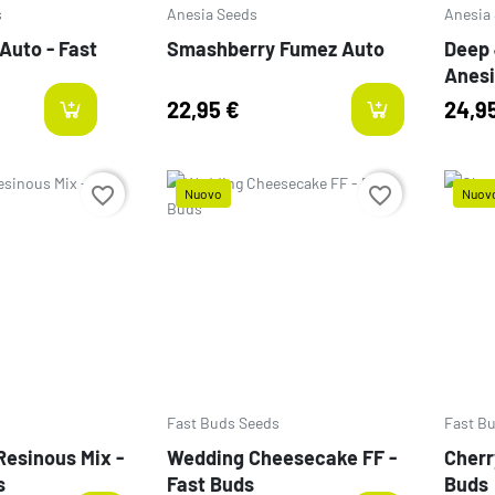
s
Anesia Seeds
Anesia
Auto - Fast
Smashberry Fumez Auto
Deep 
Anesi
22,95 €
24,9
last-items
favorite_border
favorite_border
Nuovo
Nuov
Prezzo
Prezz
Fast Buds Seeds
Fast B
Resinous Mix -
Wedding Cheesecake FF -
Cherr
s
Fast Buds
Buds