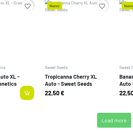
favorite_border
favorite_border
Nuovo
Nuov
Prezzo
Prezz
ics
Sweet Seeds
Sweet 
uto XL -
Tropicanna Cherry XL
Bana
enetics
Auto - Sweet Seeds
Auto 
22,50 €
22,5
Load more