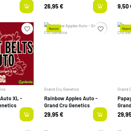
26,95 €
9,50 
favorite_border
favorite_border
Nuovo
Nuov
Prezzo
Prezz
ics
Grand Cru Genetics
Grand 
Auto XL -
Rainbow Apples Auto -
Papay
enetics
Grand Cru Genetics
Grand
29,95 €
29,9