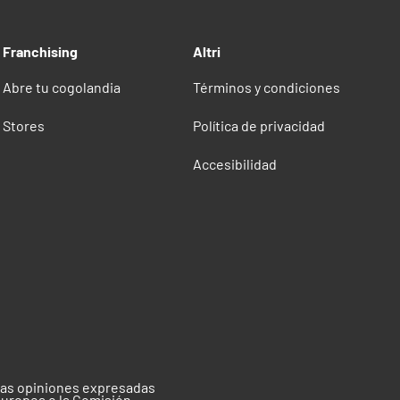
Franchising
Altri
Abre tu cogolandia
Términos y condiciones
Stores
Política de privacidad
Accesibilidad
 las opiniones expresadas
Europea o la Comisión