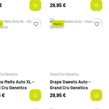
€
29,95 €
favorite_border
favorite_border
o
Nuovo
o
Prezzo
Cru Genetics
Grand Cru Genetics
a Melts Auto XL -
Grape Sweets Auto -
 Cru Genetics
Grand Cru Genetics
5 €
29,95 €