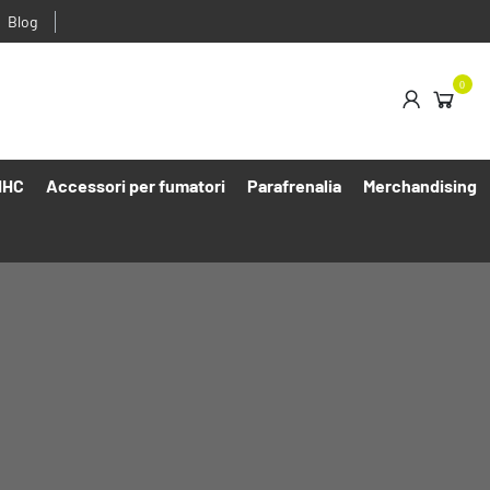
Blog
0
HHC
Accessori per fumatori
Parafrenalia
Merchandising