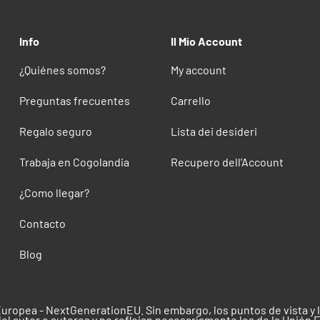
Info
Il Mio Account
¿Quiénes somos?
My account
Preguntas frecuentes
Carrello
Regalo seguro
Lista dei desideri
Trabaja en Cogolandia
Recupero dell'Account
¿Como llegar?
Contacto
Blog
Europea - NextGenerationEU. Sin embargo, los puntos de vista y
el autor o autores y no reflejan necesariamente los de la Unión 