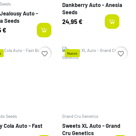
 Seeds
Dankberry Auto - Anesia
Seeds
Jealousy Auto -
a Seeds
24,95 €
la
5 €
favorite_border
favorite_border
o
Nuovo
o
Prezzo
uds Seeds
Grand Cru Genetics
y Cola Auto - Fast
Sweets XL Auto - Grand
Cru Genetics