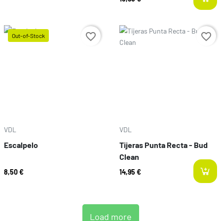
Prezzo
favorite_border
favorite_border
Out-of-Stock
Prezzo
VDL
VDL
Escalpelo
Tijeras Punta Recta - Bud
Clean
8,50 €
14,95 €
Load more