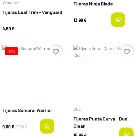
Vanguard
Tijeras Ninja Blade
Tijeras Leaf Trim - Vanguard
13,99 €
l
4,50 €
Prezzo
favorite_border
favorite_border
-50%
Prezzo
VDL
Tijeras Samurai Warrior
Tijeras Punta Curva - Bud
Clean
9,00 €
17,99 €
last-items
15,95 €