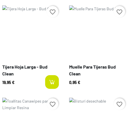
Prezzo
Prezzo
favorite_border
favorite_border
Tijera Hoja Larga - Bud
Muelle Para Tijeras Bud
Clean
Clean
19,95 €
0,95 €
Prezzo
Prezzo
favorite_border
favorite_border