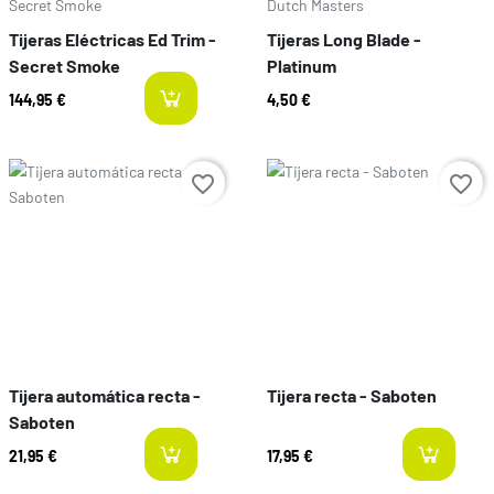
Secret Smoke
Dutch Masters
Tijeras Eléctricas Ed Trim -
Tijeras Long Blade -
Secret Smoke
Platinum
144,95 €
4,50 €
last-items
Prezzo
Prezzo
favorite_border
favorite_border
Tijera automática recta -
Tijera recta - Saboten
Saboten
21,95 €
17,95 €
last-items
l