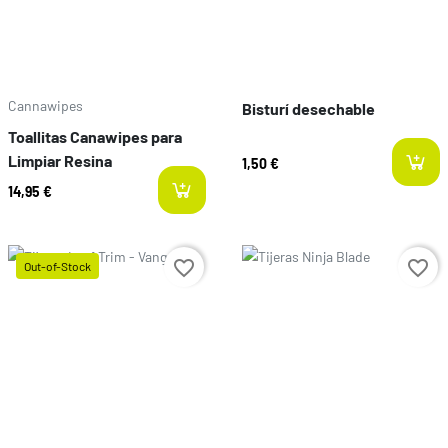
Cannawipes
Bisturí desechable
Toallitas Canawipes para
Limpiar Resina
1,50 €
14,95 €
Prezzo
favorite_border
favorite_border
Out-of-Stock
Prezzo