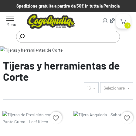
Spedizione gratuita a partire da 50€ in tutta la Penisola
Menu
0
inizio
Cosecha, Secado y Conservación
Tijeras y
herramientas de Corte
Tijeras y herramientas de
Corte
16
Selezionare
Prezzo
Prezzo
favorite_border
favorite_border