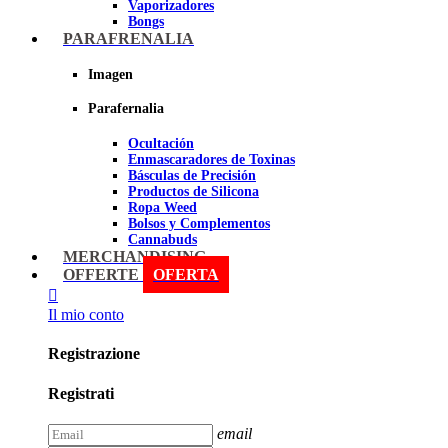
Vaporizadores
Bongs
Bandejas para liar
PARAFRENALIA
Grinders
Ceniceros para Fumadores
Imagen
Pipas
Pipas BHO
Parafernalia
Dabbers
Ocultación
Imagen
Enmascaradores de Toxinas
Básculas de Precisión
Productos de Silicona
Ropa Weed
Bolsos y Complementos
Cannabuds
Inciensos
MERCHANDISING
Libros y DVD's
OFFERTE
OFERTA
Malabares y Juegos
Terpenos
Il mio conto
Sniff
Registrazione
Imagen
Registrati
email