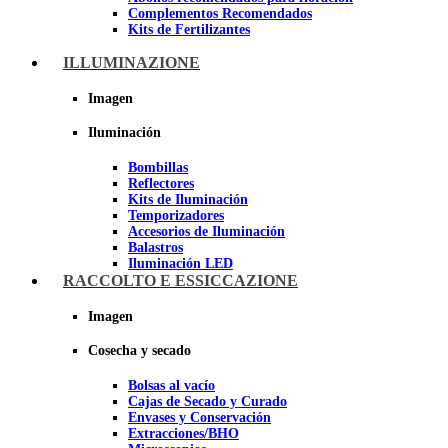
Complementos Recomendados
Kits de Fertilizantes
ILLUMINAZIONE
Imagen
Imagen
Iluminación
Bombillas
Reflectores
Kits de Iluminación
Temporizadores
Accesorios de Iluminación
Balastros
Iluminación LED
Iluminación LEC
RACCOLTO E ESSICCAZIONE
Luz Nocturna
Imagen
Imagen
Cosecha y secado
Bolsas al vacío
Cajas de Secado y Curado
Envases y Conservación
Extracciones/BHO