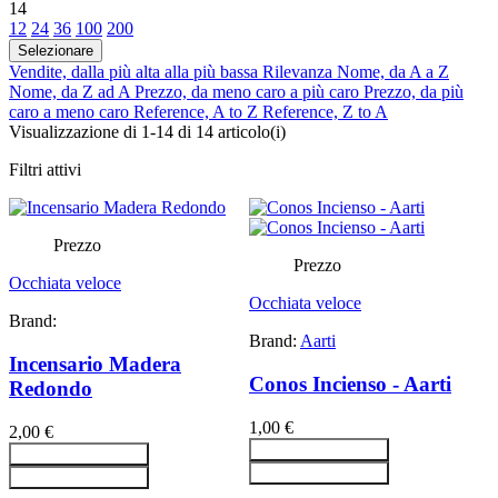
14
12
24
36
100
200
Selezionare
Vendite, dalla più alta alla più bassa
Rilevanza
Nome, da A a Z
Nome, da Z ad A
Prezzo, da meno caro a più caro
Prezzo, da più
caro a meno caro
Reference, A to Z
Reference, Z to A
Visualizzazione di 1-14 di 14 articolo(i)
Filtri attivi
Prezzo
Prezzo
Occhiata veloce
Occhiata veloce
Brand:
Brand:
Aarti
Incensario Madera
Conos Incienso - Aarti
Redondo
1,00 €
2,00 €
Aggiungi al carrello
Aggiungi al carrello
Aggiungi al carrello
Aggiungi al carrello