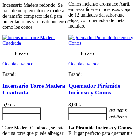
Conos incienso aromático Aarti,
Incensario Madera redondo. Se
empresa líder en inciensos. Caja
trata de un quemador de madera
de 12 unidades del sabor que
de tamaño compacto ideal para
elijas, con quemador de metal
poner tanto tus varitas de incienso
incluido.
como los conos.
Prezzo
Prezzo
Occhiata veloce
Occhiata veloce
Brand:
Brand:
Incensario Torre Madera
Quemador Pirámide
Cuadrada
Incienso y Conos
5,95 €
8,00 €
last-items
Aggiungi al carrello
Aggiungi al carrello
last-items
Aggiungi al carrello
Aggiungi al carrello
Torre Madera Cuadrada, se trata
La Pirámide Incienso y Conos.
de una torre que puede albergar
El lugar perfecto para quemar tus