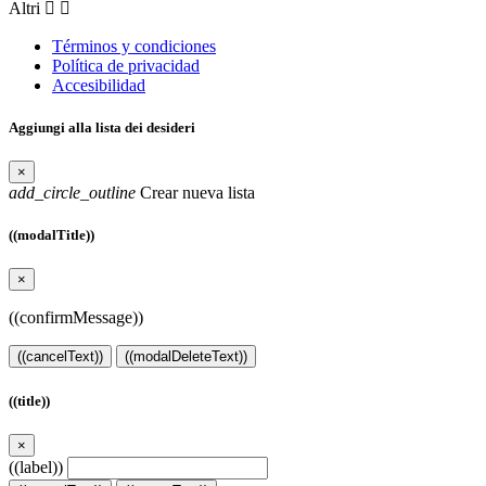
Altri


Términos y condiciones
Política de privacidad
Accesibilidad
Aggiungi alla lista dei desideri
×
add_circle_outline
Crear nueva lista
((modalTitle))
×
((confirmMessage))
((cancelText))
((modalDeleteText))
((title))
×
((label))