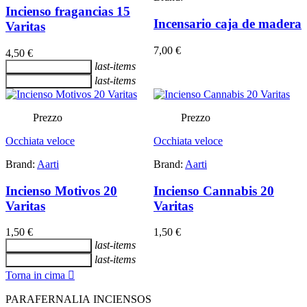
Incienso fragancias 15
Incensario caja de madera
Varitas
7,00 €
4,50 €
last-items
Aggiungi al carrello
last-items
Aggiungi al carrello
Prezzo
Prezzo
Occhiata veloce
Occhiata veloce
Brand:
Aarti
Brand:
Aarti
Incienso Motivos 20
Incienso Cannabis 20
Varitas
Varitas
1,50 €
1,50 €
last-items
Aggiungi al carrello
last-items
Aggiungi al carrello
Torna in cima

PARAFERNALIA INCIENSOS