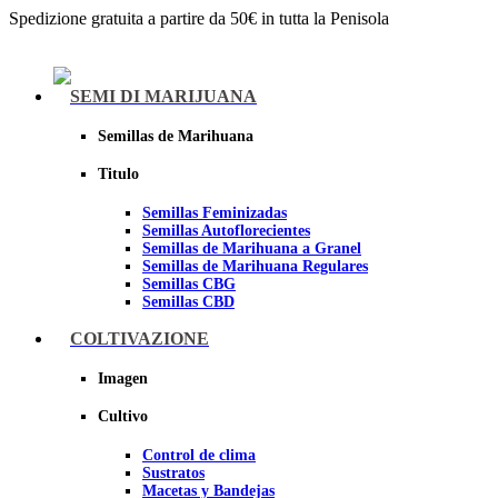
Spedizione gratuita a partire da 50€ in tutta la Penisola
Menu
SEMI DI MARIJUANA
Semillas de Marihuana
Titulo
Semillas Feminizadas
Semillas Autoflorecientes
Semillas de Marihuana a Granel
Semillas de Marihuana Regulares
Semillas CBG
Semillas CBD
COLTIVAZIONE
Sheer seeds
Imagen
Cultivo
Control de clima
Sustratos
Macetas y Bandejas