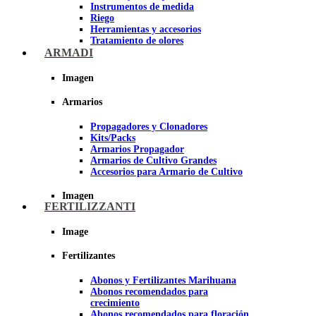
Instrumentos de medida
Riego
Herramientas y accesorios
Tratamiento de olores
Insecticidas y fungicidas
ARMADI
Hidroponía y Aeroponía
Papel Reflectante para Cultivo de
Imagen
Interior
Armarios
Imagen
Propagadores y Clonadores
Kits/Packs
Armarios Propagador
Armarios de Cultivo Grandes
Accesorios para Armario de Cultivo
Imagen
FERTILIZZANTI
Image
Fertilizantes
Abonos y Fertilizantes Marihuana
Abonos recomendados para
crecimiento
Abonos recomendados para floración