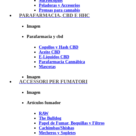
Microscopios
Peladoras y Accesorios
Prensas para cannabis
Secadores de cogollos
PARAFARMACIA, CBD E HHC
Tijeras y herramientas de Corte
Imagen
Imagen
Parafarmacia y cbd
Cogollos y Hash CBD
Aceite CBD
E-Líquidos CBD
Parafarmacia Cannábica
Mascotas
Imagen
ACCESSORI PER FUMATORI
Imagen
Artículos fumador
RAW
The Bulldog
Papel de Fumar, Boquillas y Filtros
Cachimbas/Shishas
Mecheros y Sopletes