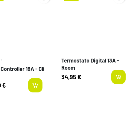
o
Prezzo
e
Termostato Digital 13A -
Room
Controller 16A - Cli
34,95 €
0 €
-items
last-items