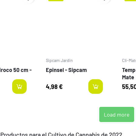
Prezzo
Prezz
Sipcam Jardin
Cli-Mat
iroco 50 cm -
Epinsel - Sipcam
Temp 
Mate
4,98 €
55,5
last-items
last
Load more
Productos para el Cultivo de Cannabis de 2022