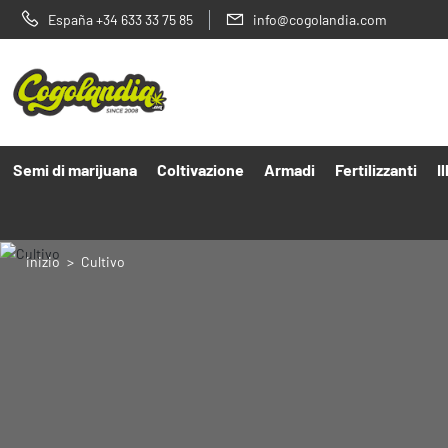
España +34 633 33 75 85
info@cogolandia.com
Semi di marijuana
Coltivazione
Armadi
Fertilizzanti
I
inizio
Cultivo