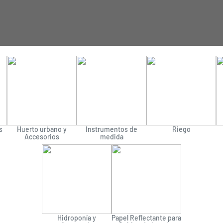
s
Huerto urbano y
Instrumentos de
Riego
Accesorios
medida
Hidroponía y
Papel Reflectante para