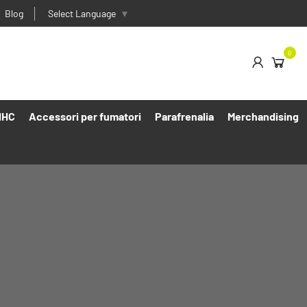
Blog
Select Language
▼
0
HHC
Accessori per fumatori
Parafrenalia
Merchandising