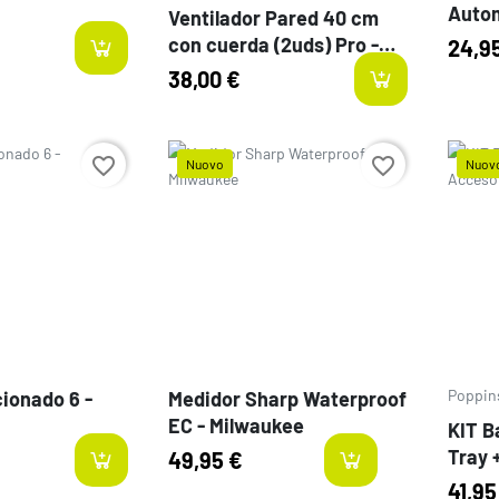
Autom
Ventilador Pared 40 cm
con cuerda (2uds) Pro -
24,9
Vanguard
38,00 €
favorite_border
favorite_border
Nuovo
Nuov
Prezzo
Prezz
Poppin
ionado 6 -
Medidor Sharp Waterproof
EC - Milwaukee
KIT B
Tray 
49,95 €
last
41,95