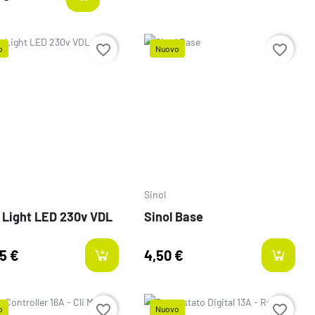
favorite_border
favorite_border
o
Nuovo
o
Prezzo
Sinol
 Light LED 230v VDL
Sinol Base
5 €
4,50 €
favorite_border
favorite_border
o
Nuovo