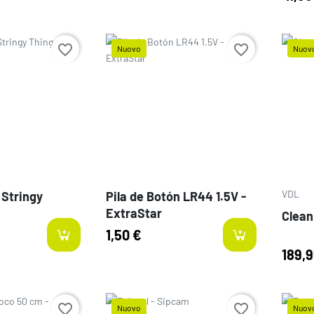
favorite_border
favorite_border
Nuovo
Nuov
Prezzo
Prezz
VDL
 Stringy
Pila de Botón LR44 1.5V -
ExtraStar
Clean
1,50 €
189,9
favorite_border
favorite_border
Nuovo
Nuov