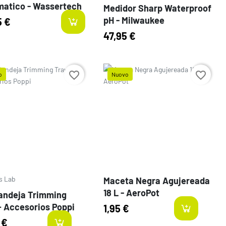
atico - Wassertech
Medidor Sharp Waterproof
pH - Milwaukee
5 €
47,95 €
favorite_border
favorite_border
o
Nuovo
o
Prezzo
s Lab
Maceta Negra Agujereada
18 L - AeroPot
andeja Trimming
+ Accesorios Poppi
1,95 €
-items
la
 €
last-items