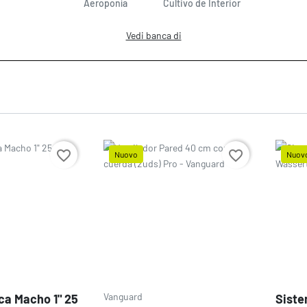
Aeroponía
Cultivo de Interior
Vedi banca di
favorite_border
favorite_border
Nuovo
Nuov
Prezzo
Prezz
Vanguard
ca Macho 1" 25
Siste