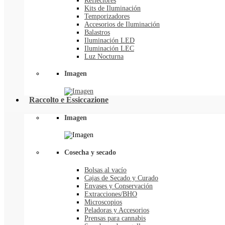
Reflectores
Kits de Iluminación
Temporizadores
Accesorios de Iluminación
Balastros
Iluminación LED
Iluminación LEC
Luz Nocturna
Imagen
Raccolto e Essiccazione
Imagen
Cosecha y secado
Bolsas al vacío
Cajas de Secado y Curado
Envases y Conservación
Extracciones/BHO
Microscopios
Peladoras y Accesorios
Prensas para cannabis