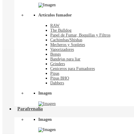
Artículos fumador
RAW
The Bulldog
Papel de Fumar, Boquillas y Filtros
Cachimbas/Shishas
Mecheros y Sopletes
Vaporizadores
Bongs
Bandejas para liar
Grinders
Ceniceros para Fumadores
Pipas
Pipas BHO
Dabbers
Imagen
Parafrenalia
Imagen