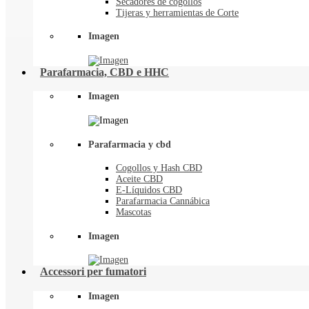
Secadores de cogollos
Tijeras y herramientas de Corte
Imagen
Parafarmacia, CBD e HHC
Imagen
Parafarmacia y cbd
Cogollos y Hash CBD
Aceite CBD
E-Líquidos CBD
Parafarmacia Cannábica
Mascotas
Imagen
Accessori per fumatori
Imagen