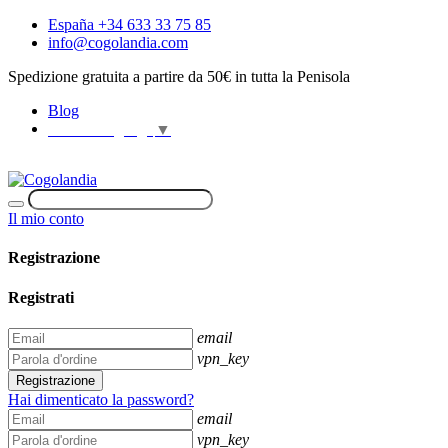
España +34 633 33 75 85
info@cogolandia.com
Spedizione gratuita a partire da 50€ in tutta la Penisola
Blog
Select Language
▼
Il mio conto
Registrazione
Registrati
email
vpn_key
Registrazione
Hai dimenticato la password?
email
vpn_key