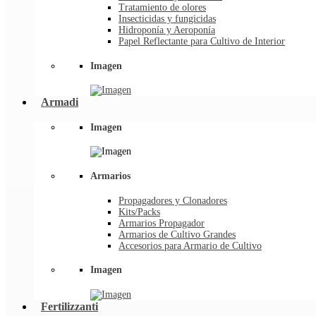
Tratamiento de olores
Insecticidas y fungicidas
Hidroponía y Aeroponía
Papel Reflectante para Cultivo de Interior
Imagen
Armadi
Imagen
Armarios
Propagadores y Clonadores
Kits/Packs
Armarios Propagador
Armarios de Cultivo Grandes
Accesorios para Armario de Cultivo
Imagen
Fertilizzanti