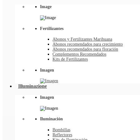
Image
Fertilizantes
Abonos y Fertilizantes Marihuana
Abonos recomendados para crecimiento
Abonos recomendados para floración
Complementos Recomendados
Kits de Fertilizantes
Imagen
Illuminazione
Imagen
Iluminación
Bombillas
Reflectores
Kits de Iluminación