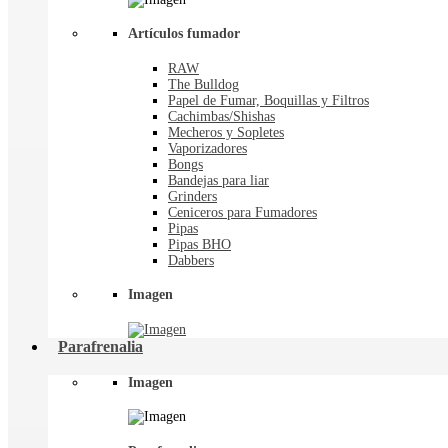
Artículos fumador
RAW
The Bulldog
Papel de Fumar, Boquillas y Filtros
Cachimbas/Shishas
Mecheros y Sopletes
Vaporizadores
Bongs
Bandejas para liar
Grinders
Ceniceros para Fumadores
Pipas
Pipas BHO
Dabbers
Imagen
Parafrenalia
Imagen