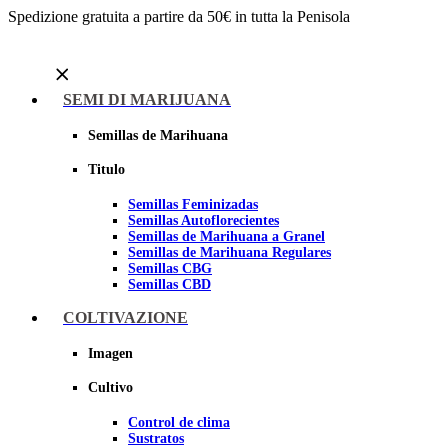
Spedizione gratuita a partire da 50€ in tutta la Penisola
Menu
SEMI DI MARIJUANA
Semillas de Marihuana
Titulo
Semillas Feminizadas
Semillas Autoflorecientes
Semillas de Marihuana a Granel
Semillas de Marihuana Regulares
Semillas CBG
Semillas CBD
COLTIVAZIONE
Sheer seeds
Imagen
Cultivo
Control de clima
Sustratos