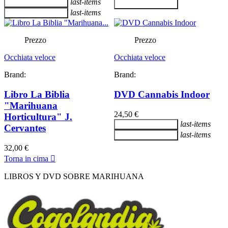
last-items
Aggiungi al carrello
Aggiungi al carrello
last-items
Aggiungi al carrello
Prezzo
Prezzo
Occhiata veloce
Occhiata veloce
Brand:
Brand:
Libro La Biblia
DVD Cannabis Indoor
"Marihuana
24,50 €
Horticultura" J.
last-items
Aggiungi al carrello
Cervantes
last-items
Aggiungi al carrello
32,00 €
Torna in cima

LIBROS Y DVD SOBRE MARIHUANA