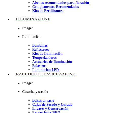
Abonos recomendados para floración
Complementos Recomendados
Kits de Fertilizantes
ILLUMINAZIONE
Imagen
Imagen
Iluminación
Bombillas
Reflectores
Kits de Iluminación
Temporizadores
Accesorios de Iluminación
Balastros
Iluminación LED
Iluminación LEC
RACCOLTO E ESSICCAZIONE
Luz Nocturna
Imagen
Imagen
Cosecha y secado
Bolsas al vacío
Cajas de Secado y Curado
Envases y Conservación
Extracciones/BHO