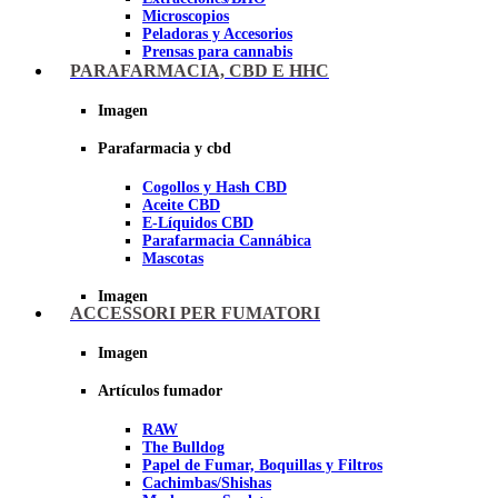
Microscopios
Peladoras y Accesorios
Prensas para cannabis
Secadores de cogollos
PARAFARMACIA, CBD E HHC
Tijeras y herramientas de Corte
Imagen
Imagen
Parafarmacia y cbd
Cogollos y Hash CBD
Aceite CBD
E-Líquidos CBD
Parafarmacia Cannábica
Mascotas
Imagen
ACCESSORI PER FUMATORI
Imagen
Artículos fumador
RAW
The Bulldog
Papel de Fumar, Boquillas y Filtros
Cachimbas/Shishas