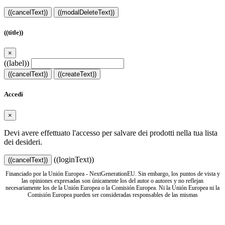
((cancelText))
((modalDeleteText))
((title))
×
((label))
((cancelText))
((createText))
Accedi
×
Devi avere effettuato l'accesso per salvare dei prodotti nella tua lista
dei desideri.
((loginText))
((cancelText))
Financiado por la Unión Europea - NextGenerationEU. Sin embargo, los puntos de vista y
las opiniones expresadas son únicamente los del autor o autores y no reflejan
necesariamente los de la Unión Europea o la Comisión Europea. Ni la Unión Europea ni la
Comisión Europea pueden ser consideradas responsables de las mismas