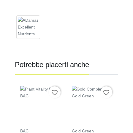
Potrebbe piacerti anche
Prezzo
Prezzo
favorite_border
favorite_border
BAC
Gold Green