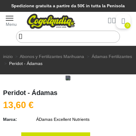
Spedizione gratuita a partire da 50€ in tutta la Penisola
Menu
0
inizio
Abonos y Fertilizantes Marihuana
Ádamas Fertilizantes
Peridot - Ádamas
Peridot - Ádamas
13,60 €
Marca:
ÁDamas Excellent Nutrients