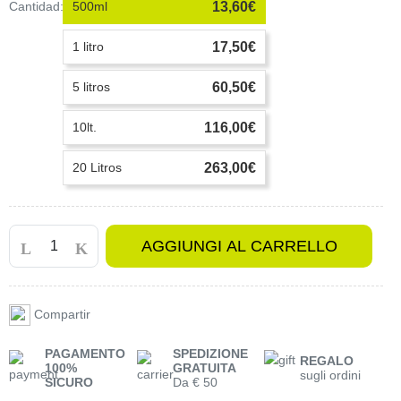
Cantidad:
500ml
13,60€
1 litro
17,50€
5 litros
60,50€
10lt.
116,00€
20 Litros
263,00€
AGGIUNGI AL CARRELLO
Compartir
PAGAMENTO
SPEDIZIONE
REGALO
100%
GRATUITA
sugli ordini
SICURO
Da € 50