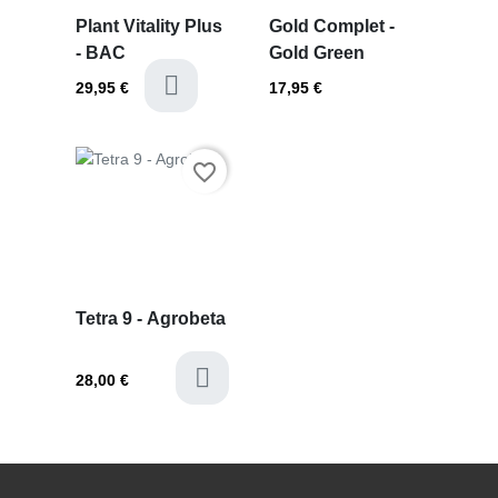
Plant Vitality Plus
Gold Complet -
- BAC
Gold Green
last-items
29,95 €
17,95 €
Prezzo
favorite_border
Tetra 9 - Agrobeta
28,00 €