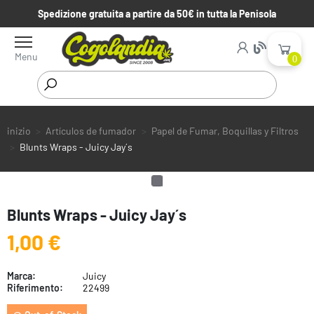
Spedizione gratuita a partire da 50€ in tutta la Penisola
Menu
0
inizio
Artículos de fumador
Papel de Fumar, Boquillas y Filtros
Blunts Wraps - Juicy Jay´s
Blunts Wraps - Juicy Jay´s
1,00 €
Marca:
Juicy
Riferimento:
22499