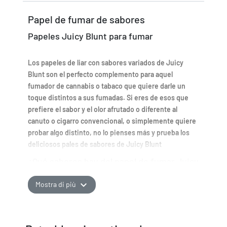
Papel de fumar de sabores
Papeles Juicy Blunt para fumar
Los papeles de liar con sabores variados de Juicy
Blunt son el perfecto complemento para aquel
fumador de cannabis o tabaco que quiere darle un
toque distintos a sus fumadas. Si eres de esos que
prefiere el sabor y el olor afrutado o diferente al
canuto o cigarro convencional, o simplemente quiere
probar algo distinto, no lo pienses más y prueba los
deliciosos pales de sabores de Juicy Blunt
¿Qué sabores hay del papel de fumar Juicy
Blunt?
expand_more
Mostra di più
Trip