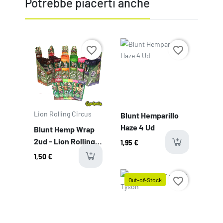
Potrebbe piacerti anche
Tropical
Watermelon - Sandia
Red Alert - Fresa
Prezzo
Prezzo
favorite_border
favorite_border
Inflared - Piruleta
Blueberry - Arándanos
Tipo
Lion Rolling Circus
Blunt Hemparillo
Papel
Haze 4 Ud
Blunt Hemp Wrap
2ud - Lion Rolling
1,95 €
Circus
1,50 €
favorite_border
Out-of-Stock
Prezzo