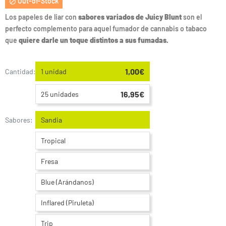
Out-of-Stock

Los papeles de liar con
sabores variados de Juicy Blunt
son el
perfecto complemento para aquel fumador de cannabis o tabaco
que
quiere darle un toque distintos a sus fumadas.
1,00€
Cantidad:
1 unidad
16,95€
25 unidades
Sabores:
Sandia
Tropical
Fresa
Blue (Arándanos)
Inflared (Piruleta)
Trip