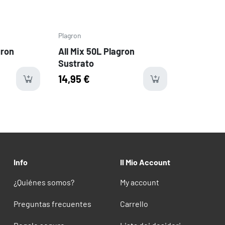
Plagron
gron
All Mix 50L Plagron
Sustrato
14,95 €
Info
Il Mio Account
¿Quiénes somos?
My account
Preguntas frecuentes
Carrello