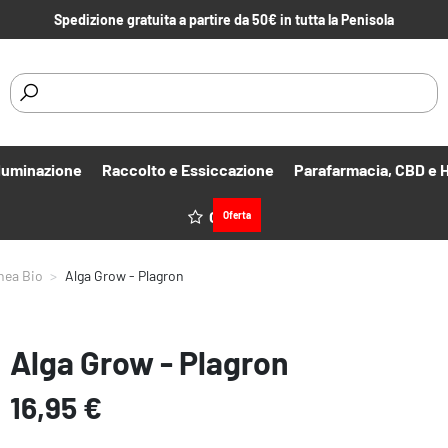
Spedizione gratuita a partire da 50€ in tutta la Penisola
lluminazione
Raccolto e Essiccazione
Parafarmacia, CBD e 
Offerte
Oferta
nea Bio
Alga Grow - Plagron
Alga Grow - Plagron
16,95 €