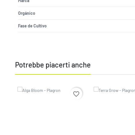
Marca
Orgánico
Fase de Cultivo
Potrebbe piacerti anche
Prezzo
Prezzo
favorite_border