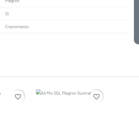
Plagron
Si
Crecimiento
Prezzo
favorite_border
favorite_border