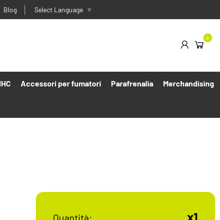
Blog
Select Language
▼
0
HHC
Accessori per fumatori
Parafrenalia
Merchandising
x1
Quantità: