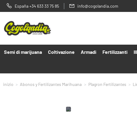
España +34 633 33 75 85
info@cogolandia.com
Semi di marijuana
Coltivazione
Armadi
Fertilizzanti
I
inizio
Abonos y Fertilizantes Marihuana
Plagron Fertilizantes
Lí