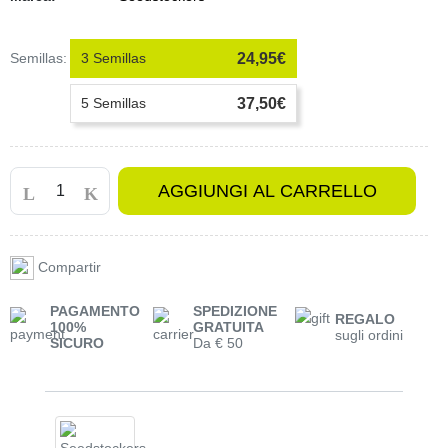
Semillas:
3 Semillas
24,95€
5 Semillas
37,50€
AGGIUNGI AL CARRELLO
Compartir
PAGAMENTO
SPEDIZIONE
REGALO
100%
GRATUITA
sugli ordini
SICURO
Da € 50