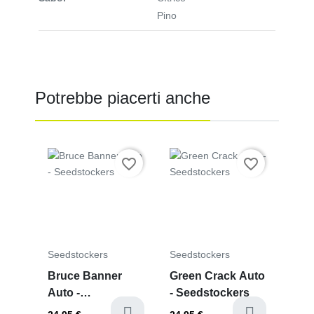
Pino
Potrebbe piacerti anche
Prezzo
Prezzo
favorite_border
favorite_border
Seedstockers
Seedstockers
Bruce Banner
Green Crack Auto
Auto -
- Seedstockers
Seedstockers