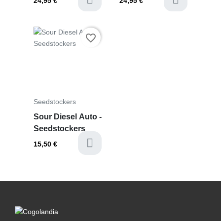
24,95 €
24,95 €
Prezzo
favorite_border
Seedstockers
Sour Diesel Auto -
Seedstockers
15,50 €