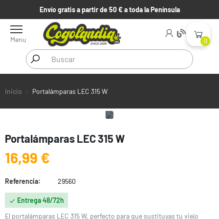
Envío gratis a partir de 50 € a toda la Península
Menu
0
Inicio
Portalámparas LEC 315 W
Portalámparas LEC 315 W
16,99 €
Referencia:
29560
Entrega 48/72h

El portalámparas LEC 315 W, perfecto para que sustituyas tu viejo