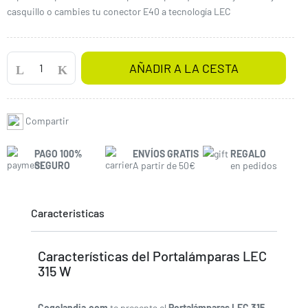
casquillo o cambies tu conector E40 a tecnología LEC
AÑADIR A LA CESTA
Compartir
PAGO 100%
ENVÍOS GRATIS
REGALO
SEGURO
A partir de 50€
en pedidos
Caracteristicas
Características del Portalámparas LEC
315 W
Cogolandia.com
te presenta el
Portalámparas LEC 315