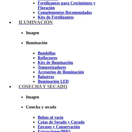
Fertilizantes para Crecimiento y
Floración
Complementos Recomendados
Kits de Fertilizantes
ILUMINACIÓN
Imagen
Imagen
Iluminación
Bombillas
Reflectores
Kits de Iluminación
Temporizadores
Accesorios de Iluminación
Balastros
Iluminación LED
Iluminación LEC
COSECHA Y SECADO
Luz Nocturna
Imagen
Imagen
Cosecha y secado
Bolsas al vacío
Cajas de Secado y Curado
Envases y Conservación
Extracciones/BHO