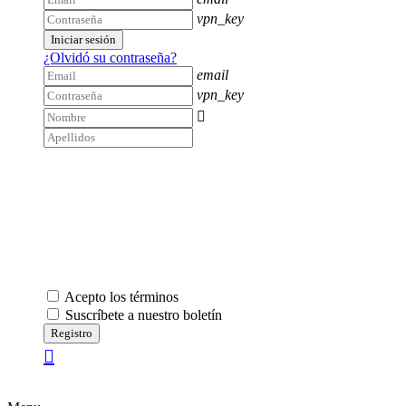
vpn_key
Iniciar sesión
¿Olvidó su contraseña?
email
vpn_key

Acepto los términos
Suscríbete a nuestro boletín
Registro