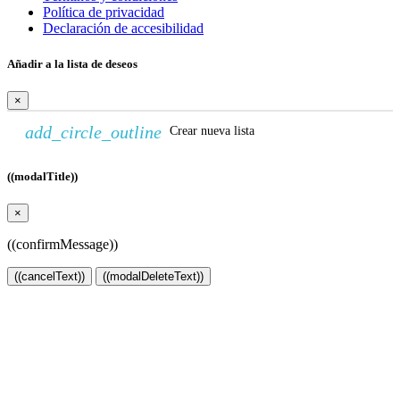
Política de privacidad
Declaración de accesibilidad
Añadir a la lista de deseos
×
add_circle_outline
Crear nueva lista
((modalTitle))
×
((confirmMessage))
((cancelText))
((modalDeleteText))
Crear lista de deseos
×
Nombre de la lista de deseos
Cancelar
Crear lista de deseos