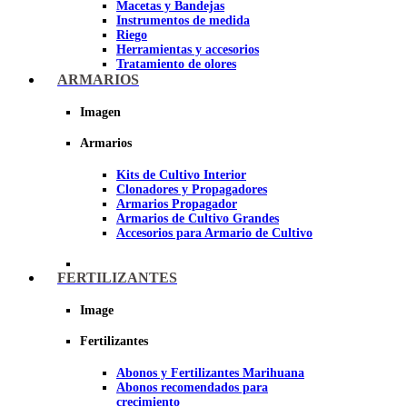
Macetas y Bandejas
Instrumentos de medida
Riego
Herramientas y accesorios
Tratamiento de olores
Insecticidas y fungicidas
ARMARIOS
Hidroponía y Aeroponía
Papel Reflectante para cultivo de
Imagen
Interior
Armarios
Imagen
Kits de Cultivo Interior
Clonadores y Propagadores
Armarios Propagador
Armarios de Cultivo Grandes
Accesorios para Armario de Cultivo
FERTILIZANTES
Image
Fertilizantes
Abonos y Fertilizantes Marihuana
Abonos recomendados para
crecimiento