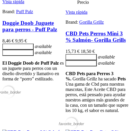
Vista rápida
Precio
Brand:
Puff Palz
Vista rápida
Brand:
Gorilla Grillz
Doggie Doob Juguete
para perros - Puff Palz
CBD Pets Perros Mini 3
% Salmón- Gorilla Grills
8,46 €
9,95 €
available
Añadir al carrito
15,73 €
18,50 €
available
Añadir al carrito
available
Añadir al carrito
El Doggie Doob de Puff Palz
es
available
Añadir al carrito
un juguete para perros con un
diseño divertido y llamativo en
CBD Pets para Perros 3
forma de “porro” estilizado.
%.
Gorilla Grillz ha sacado
Pets
Una gama de Cbd para nuestras
mascotas, Este Aceite CBD para
vorite_border
perros, está pensado para ayudar
nuestros amigos más grandes de
la casa, con un tamaño que supere
los 10 kg, el sabor es natural.
favorite_border