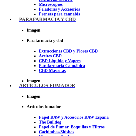
Microscopios
Peladoras y Accesorios
Prensas para cannabis
Secadores de cogollos
PARAFARMACIA Y CBD
Tijeras y herramientas de Corte
Imagen
Imagen
Parafarmacia y cbd
Extracciones CBD y Flores CBD
Aceites CBD
CBD Líquido y Vapers
Parafarmacia Cannábica
CBD Mascotas
Imagen
ARTÍCULOS FUMADOR
Imagen
Artículos fumador
Papel RAW y Accesorios RAW España
The Bulldog
Papel de Fumar. Boquillas y Filtros
Cachimbas/Shishas