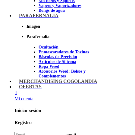
Mecheros y Sopletes
Vapers y Vaporizadores
Bongs de agua
Bandejas para liar
PARAFERNALIA
Grinders
Ceniceros para Fumadores
Imagen
Pipas de fumar
Pipas BHO
Parafernalia
Dabbers
Ocultación
Imagen
Enmascaradores de Toxinas
Básculas de Precisión
Articulos de Silicona
Ropa Weed
Accesorios Weed: Bolsos y
Complementos
Cannabuds
MERCHANDISING COGOLANDIA
Inciensos
OFERTAS
Libros y DVD's
Juegos Cannabicos
Mi cuenta
Terpenos
Accesorios para esnifar
Iniciar sesión
Imagen
Registro
email