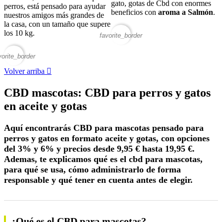
gato, gotas de Cbd con enormes
perros, está pensado para ayudar
beneficios con
aroma a Salmón
.
nuestros amigos más grandes de
la casa, con un tamaño que supere
los 10 kg.
favorite_border
vorite_border
Volver arriba

CBD mascotas: CBD para perros y gatos
en aceite y gotas
Aquí encontrarás CBD para mascotas pensado para
perros y gatos en formato aceite y gotas, con opciones
del 3% y 6% y precios desde 9,95 € hasta 19,95 €.
Ademas, te explicamos qué es el cbd para mascotas,
para qué se usa, cómo administrarlo de forma
responsable y qué tener en cuenta antes de elegir.
¿Qué es el CBD para mascotas?