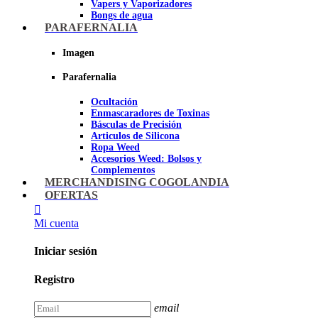
Vapers y Vaporizadores
Bongs de agua
Bandejas para liar
PARAFERNALIA
Grinders
Ceniceros para Fumadores
Imagen
Pipas de fumar
Pipas BHO
Parafernalia
Dabbers
Ocultación
Imagen
Enmascaradores de Toxinas
Básculas de Precisión
Articulos de Silicona
Ropa Weed
Accesorios Weed: Bolsos y
Complementos
Cannabuds
MERCHANDISING COGOLANDIA
Inciensos
OFERTAS
Libros y DVD's
Juegos Cannabicos
Mi cuenta
Terpenos
Accesorios para esnifar
Iniciar sesión
Imagen
Registro
email