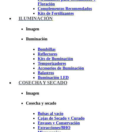
Floración
Complementos Recomendados
Kits de Fertilizantes
ILUMINACIÓN
Imagen
Imagen
Iluminación
Bombillas
Reflectores
Kits de Iluminación
Temporizadores
Accesorios de Iluminación
Balastros
Iluminación LED
Iluminación LEC
COSECHA Y SECADO
Luz Nocturna
Imagen
Imagen
Cosecha y secado
Bolsas al vacío
Cajas de Secado y Curado
Envases y Conservación
Extracciones/BHO