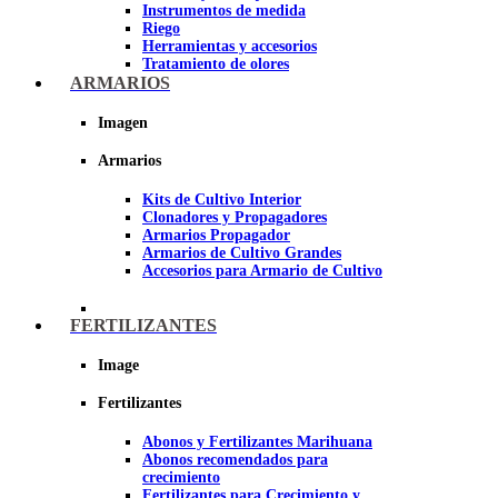
Instrumentos de medida
Riego
Herramientas y accesorios
Tratamiento de olores
Insecticidas y fungicidas
ARMARIOS
Hidroponía y Aeroponía
Papel Reflectante para cultivo de
Imagen
Interior
Armarios
Imagen
Kits de Cultivo Interior
Clonadores y Propagadores
Armarios Propagador
Armarios de Cultivo Grandes
Accesorios para Armario de Cultivo
FERTILIZANTES
Image
Fertilizantes
Abonos y Fertilizantes Marihuana
Abonos recomendados para
crecimiento
Fertilizantes para Crecimiento y