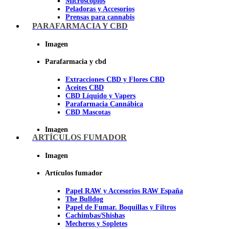
Microscopios
Peladoras y Accesorios
Prensas para cannabis
Secadores de cogollos
PARAFARMACIA Y CBD
Tijeras y herramientas de Corte
Imagen
Imagen
Parafarmacia y cbd
Extracciones CBD y Flores CBD
Aceites CBD
CBD Líquido y Vapers
Parafarmacia Cannábica
CBD Mascotas
Imagen
ARTÍCULOS FUMADOR
Imagen
Artículos fumador
Papel RAW y Accesorios RAW España
The Bulldog
Papel de Fumar. Boquillas y Filtros
Cachimbas/Shishas
Mecheros y Sopletes