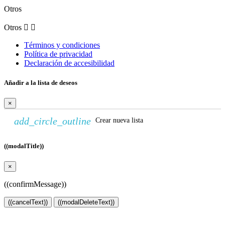
Otros
Otros


Términos y condiciones
Política de privacidad
Declaración de accesibilidad
Añadir a la lista de deseos
×
add_circle_outline
Crear nueva lista
((modalTitle))
×
((confirmMessage))
((cancelText))
((modalDeleteText))
Crear lista de deseos