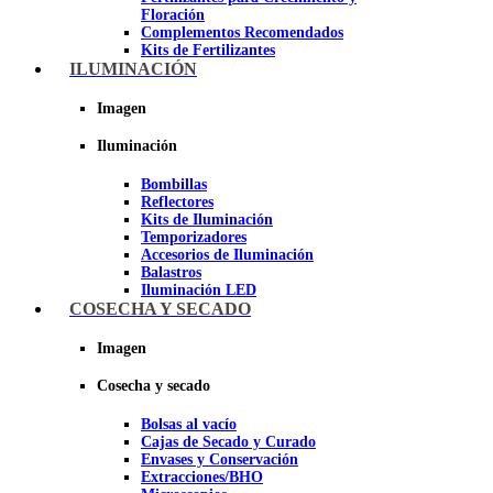
Floración
Complementos Recomendados
Kits de Fertilizantes
ILUMINACIÓN
Imagen
Imagen
Iluminación
Bombillas
Reflectores
Kits de Iluminación
Temporizadores
Accesorios de Iluminación
Balastros
Iluminación LED
Iluminación LEC
COSECHA Y SECADO
Luz Nocturna
Imagen
Imagen
Cosecha y secado
Bolsas al vacío
Cajas de Secado y Curado
Envases y Conservación
Extracciones/BHO