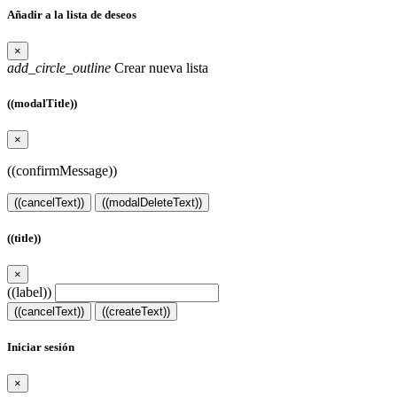
Añadir a la lista de deseos
×
add_circle_outline
Crear nueva lista
((modalTitle))
×
((confirmMessage))
((cancelText))
((modalDeleteText))
((title))
×
((label))
((cancelText))
((createText))
Iniciar sesión
×