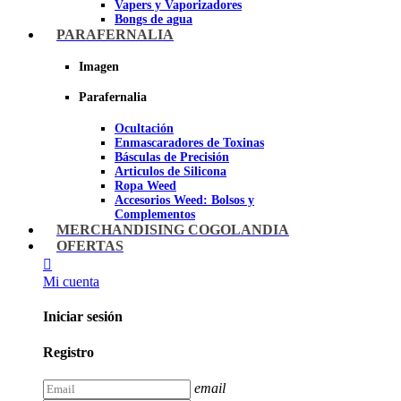
Vapers y Vaporizadores
Bongs de agua
Bandejas para liar
PARAFERNALIA
Grinders
Ceniceros para Fumadores
Imagen
Pipas de fumar
Pipas BHO
Parafernalia
Dabbers
Ocultación
Imagen
Enmascaradores de Toxinas
Básculas de Precisión
Articulos de Silicona
Ropa Weed
Accesorios Weed: Bolsos y
Complementos
Cannabuds
MERCHANDISING COGOLANDIA
Inciensos
OFERTAS
Libros y DVD's
Juegos Cannabicos
Mi cuenta
Terpenos
Accesorios para esnifar
Iniciar sesión
Imagen
Registro
email