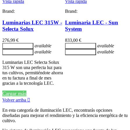
Vista rápida
Vista rápida
Brand:
Brand:
Luminarias LEC 315W -
Luminaria LEC - Sun
Selecta Solux
System
276,99 €
833,00 €
available
available
Añadir al carrito
Añadir al carrito
available
available
Añadir al carrito
Añadir al carrito
Luminarias LEC Selecta Solux
315 W son una perfecta luz para
tus cultivos, permitiéndote ahorra
en tu factura a final de mes
gracias a la tecnología LEC.
Cargar más
Volver arriba

En esta categoría de iluminación LEC, encontrarás opciones
diseñadas para mejorar el rendimiento y la eficiencia energética de tu
cultivo.