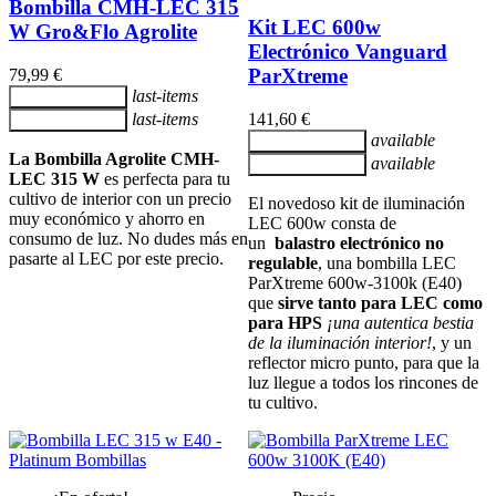
Bombilla CMH-LEC 315
Kit LEC 600w
W Gro&Flo Agrolite
Electrónico Vanguard
ParXtreme
79,99 €
last-items
Añadir al carrito
last-items
141,60 €
Añadir al carrito
available
Añadir al carrito
La Bombilla Agrolite CMH-
available
Añadir al carrito
LEC 315 W
es perfecta para tu
cultivo de interior con un precio
El novedoso kit de iluminación
muy económico y ahorro en
LEC 600w consta de
consumo de luz. No dudes más en
un
balastro electrónico no
pasarte al LEC por este precio.
regulable
, una bombilla LEC
ParXtreme 600w-3100k (E40)
que
sirve tanto para LEC como
para HPS
¡una autentica bestia
de la iluminación interior!
, y un
reflector micro punto, para que la
luz llegue a todos los rincones de
tu cultivo.