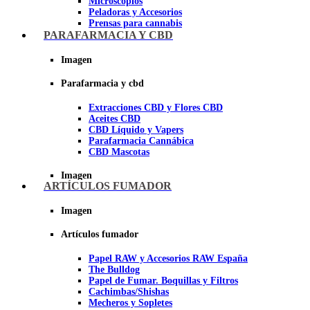
Microscopios
Peladoras y Accesorios
Prensas para cannabis
Secadores de cogollos
PARAFARMACIA Y CBD
Tijeras y herramientas de Corte
Imagen
Imagen
Parafarmacia y cbd
Extracciones CBD y Flores CBD
Aceites CBD
CBD Líquido y Vapers
Parafarmacia Cannábica
CBD Mascotas
Imagen
ARTÍCULOS FUMADOR
Imagen
Artículos fumador
Papel RAW y Accesorios RAW España
The Bulldog
Papel de Fumar. Boquillas y Filtros
Cachimbas/Shishas
Mecheros y Sopletes