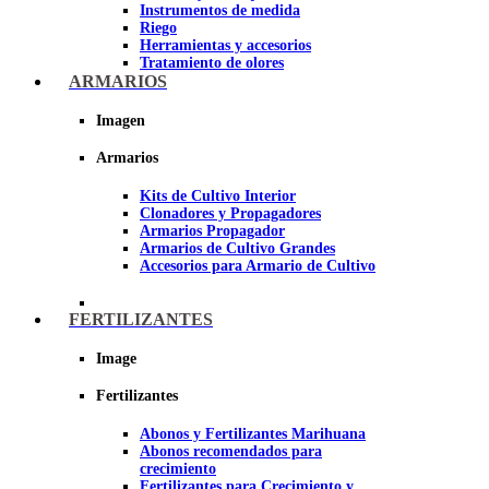
Instrumentos de medida
Riego
Herramientas y accesorios
Tratamiento de olores
Insecticidas y fungicidas
ARMARIOS
Hidroponía y Aeroponía
Papel Reflectante para cultivo de
Imagen
Interior
Armarios
Imagen
Kits de Cultivo Interior
Clonadores y Propagadores
Armarios Propagador
Armarios de Cultivo Grandes
Accesorios para Armario de Cultivo
FERTILIZANTES
Image
Fertilizantes
Abonos y Fertilizantes Marihuana
Abonos recomendados para
crecimiento
Fertilizantes para Crecimiento y