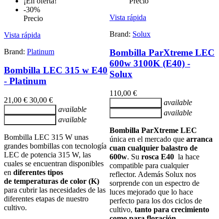
¡En oferta!
Precio
-30%
Vista rápida
Precio
Brand:
Solux
Vista rápida
Brand:
Platinum
Bombilla ParXtreme LEC
600w 3100K (E40) -
Bombilla LEC 315 w E40
Solux
- Platinum
110,00 €
21,00 €
30,00 €
available
Añadir al carrito
available
Añadir al carrito
available
Añadir al carrito
available
Añadir al carrito
Bombilla ParXtreme LEC
Bombilla LEC 315 W unas
única en el mercado que
arranca
grandes bombillas con tecnología
cuan cualquier balastro de
LEC de potencia 315 W, las
600w
. Su
rosca E40
la hace
cuales se encuentran disponibles
compatible para cualquier
en
diferentes tipos
reflector. Además Solux nos
de
temperaturas de color (K)
sorprende con un espectro de
para cubrir las necesidades de las
luces mejorado que lo hace
diferentes etapas de nuestro
perfecto para los dos ciclos de
cultivo.
cultivo,
tanto para crecimiento
como para floración.