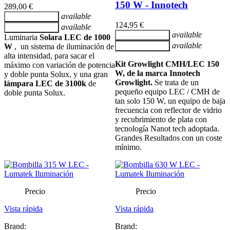
150 W - Innotech
289,00 €
available
Añadir al carrito
124,95 €
available
Añadir al carrito
available
Añadir al carrito
Luminaria
Solara LEC de 1000
available
W
, un sistema de iluminación de
Añadir al carrito
alta intensidad, para sacar el
Kit Growlight CMH/LEC 150
máximo con variación de potencia
W, de la marca
Innotech
y doble punta Solux, y una gran
Growlight.
Se trata de un
lámpara LEC de 3100k
de
pequeño equipo LEC / CMH de
doble punta Solux.
tan solo 150 W, un equipo de baja
frecuencia con reflector de vidrio
y recubrimiento de plata con
tecnología Nanot tech adoptada.
Grandes Resultados con un coste
mínimo.
Precio
Precio
Vista rápida
Vista rápida
Brand:
Brand: