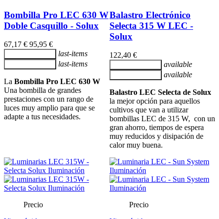
Bombilla Pro LEC 630 W
Balastro Electrónico
Doble Casquillo - Solux
Selecta 315 W LEC -
Solux
67,17 €
95,95 €
last-items
Añadir al carrito
122,40 €
last-items
available
Añadir al carrito
Añadir al carrito
available
Añadir al carrito
La
Bombilla Pro LEC 630 W
Una bombilla de grandes
Balastro LEC Selecta de Solux
prestaciones con un rango de
la mejor opción para aquellos
luces muy amplio para que se
cultivos que van a utilizar
adapte a tus necesidades.
bombillas LEC de 315 W, con un
gran ahorro, tiempos de espera
muy reducidos y disipación de
calor muy buena.
Precio
Precio