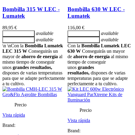
Bombilla 315 W LEC -
Bombilla 630 W LEC -
Lumatek
Lumatek
89,95 €
116,00 €
available
available
Añadir al carrito
Añadir al carrito
available
available
Añadir al carrito
Añadir al carrito
\n \nCon la
Bombilla Lumatek
Con la
Bombilla Lumatek LEC
LEC 315 W
Conseguirás un
630 W
Conseguirás un mayor
mayor de
ahorro de energía
al
de
ahorro de energía
al mismo
mismo tiempo de conseguir
tiempo de conseguir
unos
grandes resultados,
unos
grandes
dispones de varias temperaturas
resultados,
dispones de varias
para que se adapte perfectamente
temperaturas para que se adapte
a tu cultivo.
perfectamente a tu cultivo.
Precio
Precio
Vista rápida
Vista rápida
Brand:
Brand: