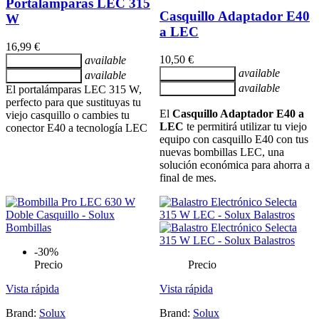
Portalámparas LEC 315
Casquillo Adaptador E40
W
a LEC
16,99 €
10,50 €
available
Añadir al carrito
available
Añadir al carrito
available
Añadir al carrito
available
El portalámparas LEC 315 W,
Añadir al carrito
perfecto para que sustituyas tu
El
Casquillo Adaptador E40 a
viejo casquillo o cambies tu
LEC
te permitirá utilizar tu viejo
conector E40 a tecnología LEC
equipo con casquillo E40 con tus
nuevas bombillas LEC, una
solución económica para ahorra a
final de mes.
-30%
Precio
Precio
Vista rápida
Vista rápida
Brand:
Solux
Brand:
Solux