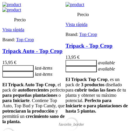
Precio
Precio
Vista rápida
Vista rápida
Brand:
Top Crop
Brand:
Top Crop
Tripack - Top Crop
Tripack Auto - Top Crop
13,95 €
15,95 €
available
Añadir al carrito
last-items
Añadir al carrito
available
Añadir al carrito
last-items
Añadir al carrito
El Tripack Top Crop
, es un
El Tripack Auto Top Crop
, el
pack de
3 productos
diseñado
pack de
autoflorecientes
perfecto
para
cubrir todas las fases
de tu
para pequeñas plantaciones
o
planta y obtener su máximo
para
Iniciarte
.
Contiene Top
potencial.
Perfecto para
Auto, Top Bud y Top Candy, que
Iniciarte o para plantaciones de
potenciaran la producción
y
hasta 5 plantas.
permitirá un
crecimiento sano de
la planta.
favorite_border