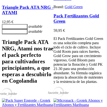
Brand:
Gold Green
Triangle Pack ATA NRG -
ATAMI
Pack Fertilizantes Gold
Green
12,95 €
available
Añadir al carrito
59,95 €
available
Añadir al carrito
El Pack Fertilizantes Gold Green
Triangle Pack ATA
es una solución completa para
todo el ciclo de cultivo. Incluye
NRG, Atami nos trae
Gold Roots para raíces fuertes,
el pack perfecto
Gold Grow para un crecimiento
vigoroso, Gold Bloom para
para cultivadores
potenciar la floración y Gold PK
principiantes, a que
21-30 para una producción
abundante. Su fórmula orgánica
esperas a descubirlo
mejora la absorción de nutrientes
en Cogolandia
y la resistencia de las plantas.
favorite_border
vorite_border