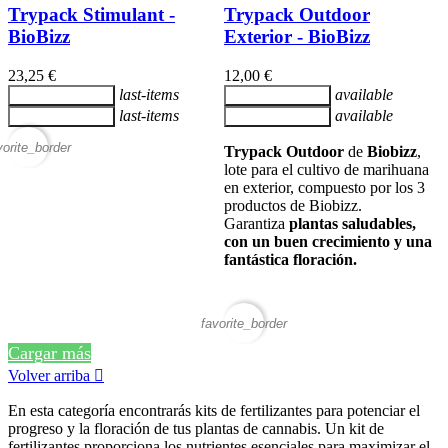
Trypack Stimulant -
Trypack Outdoor
BioBizz
Exterior - BioBizz
23,25 €
12,00 €
last-items
available
Añadir al carrito
Añadir al carrito
last-items
available
Añadir al carrito
Añadir al carrito
vorite_border
Trypack Outdoor
de
Biobizz
,
lote para el cultivo de marihuana
en exterior, compuesto por los 3
productos de Biobizz.
Garantiza
plantas saludables,
con un buen crecimiento y una
fantástica floración.
favorite_border
Cargar más
Volver arriba

En esta categoría encontrarás kits de fertilizantes para potenciar el
progreso y la floración de tus plantas de cannabis. Un kit de
fertilizantes proporciona los nutrientes esenciales para maximizar el