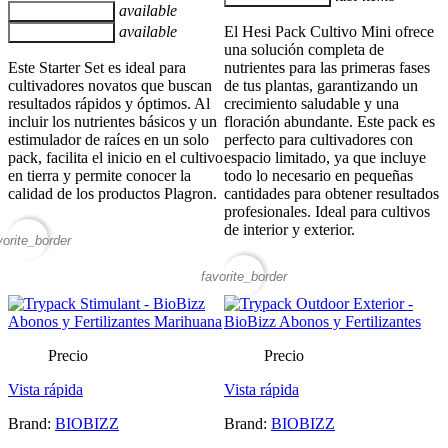
available
Añadir al carrito
available
El Hesi Pack Cultivo Mini ofrece
Añadir al carrito
una solución completa de
Este Starter Set es ideal para
nutrientes para las primeras fases
cultivadores novatos que buscan
de tus plantas, garantizando un
resultados rápidos y óptimos. Al
crecimiento saludable y una
incluir los nutrientes básicos y un
floración abundante. Este pack es
estimulador de raíces en un solo
perfecto para cultivadores con
pack, facilita el inicio en el cultivo
espacio limitado, ya que incluye
en tierra y permite conocer la
todo lo necesario en pequeñas
calidad de los productos Plagron.
cantidades para obtener resultados
profesionales. Ideal para cultivos
de interior y exterior.
vorite_border
favorite_border
Precio
Precio
Vista rápida
Vista rápida
Brand:
BIOBIZZ
Brand:
BIOBIZZ