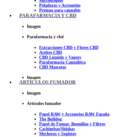
Microscopios
Peladoras y Accesorios
Prensas para cannabis
Secadores de cogollos
PARAFARMACIA Y CBD
Tijeras y herramientas de Corte
Imagen
Imagen
Parafarmacia y cbd
Extracciones CBD y Flores CBD
Aceites CBD
CBD Líquido y Vapers
Parafarmacia Cannábica
CBD Mascotas
Imagen
ARTÍCULOS FUMADOR
Imagen
Artículos fumador
Papel RAW y Accesorios RAW España
The Bulldog
Papel de Fumar. Boquillas y Filtros
Cachimbas/Shishas
Mecheros y Sopletes