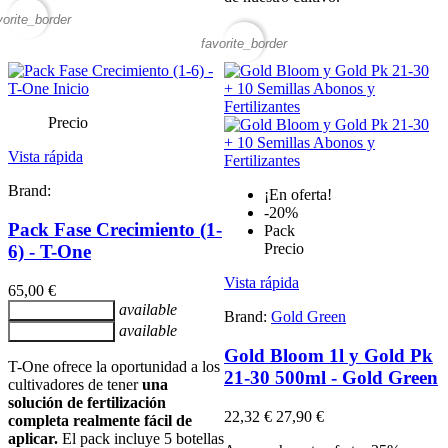
vorite_border
favorite_border
Precio
Vista rápida
Brand:
¡En oferta!
-20%
Pack Fase Crecimiento (1-
Pack
Precio
6) - T-One
Vista rápida
65,00 €
available
Añadir al carrito
Brand:
Gold Green
available
Añadir al carrito
Gold Bloom 1l y Gold Pk
T-One ofrece la oportunidad a los
21-30 500ml - Gold Green
cultivadores de tener
una
solución de fertilización
22,32 €
27,90 €
completa realmente fácil de
aplicar.
El pack incluye 5 botellas