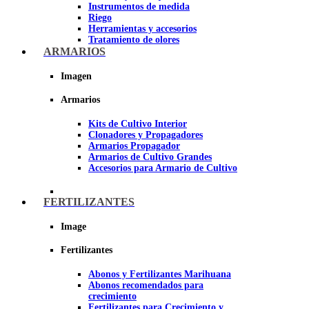
Instrumentos de medida
Riego
Herramientas y accesorios
Tratamiento de olores
Insecticidas y fungicidas
ARMARIOS
Hidroponía y Aeroponía
Papel Reflectante para cultivo de
Imagen
Interior
Armarios
Imagen
Kits de Cultivo Interior
Clonadores y Propagadores
Armarios Propagador
Armarios de Cultivo Grandes
Accesorios para Armario de Cultivo
FERTILIZANTES
Image
Fertilizantes
Abonos y Fertilizantes Marihuana
Abonos recomendados para
crecimiento
Fertilizantes para Crecimiento y