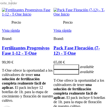
vorite_border
Precio
Precio
Vista rápida
Vista rápida
Brand:
Brand:
Fertilizantes Progresivos
Pack Fase Floración (7-
Fase 1-12 - T-One
12) - T-One
99,99 €
65,00 €
available
Añadir al carrito
T-One ofrece la oportunidad a los
available
Añadir al carrito
cultivadores de tener
una
solución de fertilización
T-One ofrece la oportunidad a los
completa realmente fácil de
cultivadores de tener
una
aplicar.
El pack incluye 12
solución de fertilización
botellas de 1lt. para la etapa de
completa realmente fácil de
crecimiento y floración de nuestro
aplicar.
El pack incluye 6 botellas
cultivo.
de 1lt. para la etapa de floración
de nuestro cultivo.