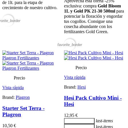
Aprovecha esta oferta -25%
de 1lt. para la etapa de
exclusiva: compra
Gold Bloom
crecimiento de nuestro cultivo.
1L y Gold PK 21-30 500ml
para
potenciar la floración y engordar
vorite_border
tus cogollos. Consigue una
cosecha abundante con los
fertilizantes Gold Green.
favorite_border
Precio
Vista rápida
Precio
Brand:
Hesi
Vista rápida
Brand:
Plagron
Hesi Pack Cultivo Mini -
Hesi
Starter Set Terra -
Plagron
12,95 €
last-items
Añadir al carrito
10,50 €
last-items
Añadir al carrito