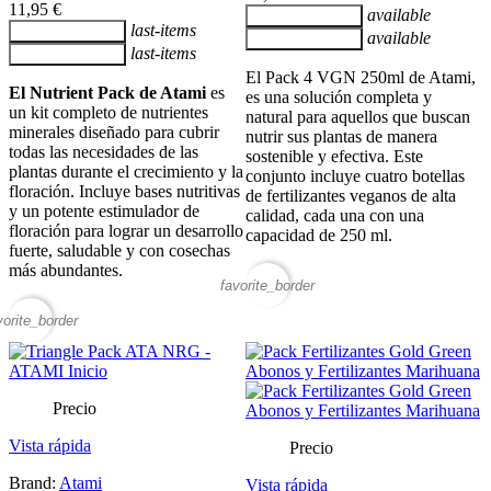
11,95 €
available
Añadir al carrito
last-items
Añadir al carrito
available
Añadir al carrito
last-items
Añadir al carrito
El Pack 4 VGN 250ml de Atami,
El Nutrient Pack de Atami
es
es una solución completa y
un kit completo de nutrientes
natural para aquellos que buscan
minerales diseñado para cubrir
nutrir sus plantas de manera
todas las necesidades de las
sostenible y efectiva. Este
plantas durante el crecimiento y la
conjunto incluye cuatro botellas
floración. Incluye bases nutritivas
de fertilizantes veganos de alta
y un potente estimulador de
calidad, cada una con una
floración para lograr un desarrollo
capacidad de 250 ml.
fuerte, saludable y con cosechas
más abundantes.
favorite_border
vorite_border
Precio
Vista rápida
Precio
Brand:
Atami
Vista rápida