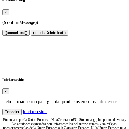
((modalTitle))
×
((confirmMessage))
((cancelText))
((modalDeleteText))
Crear lista de deseos
×
Nombre de la lista de deseos
Cancelar
Crear lista de deseos
Iniciar sesión
×
Debe iniciar sesión para guardar productos en su lista de deseos.
Iniciar sesión
Cancelar
Financiado por la Unión Europea - NextGenerationEU. Sin embargo, los puntos de vista y
las opiniones expresadas son únicamente los del autor o autores y no reflejan
necesariamente los de la Unión Europea o la Comisión Europea. Ni la Unión Europea ni la