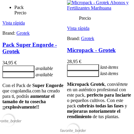
Pack
Precio
Precio
Vista rápida
Vista rápida
Brand:
Grotek
Brand:
Grotek
Pack Super Engorde -
Micropack - Grotek
Grotek
28,95 €
34,95 €
last-items
Añadir al carrito
available
Añadir al carrito
last-items
Añadir al carrito
available
Añadir al carrito
Micropack Grotek
, conviértete
Con el Pack de
Super Engorde
en un auténtico profesional con
que cogolandia.com ha creado
este pack,
perfecto para Inciarte
para ti, podrás
aumentar el
o pequeños cultivos. Con este
tamaño de tu cosecha
pack
cubrirás todas las fases
y
¡¡explosivamente!!
mejoraras notoriamente el
rendimiento
de tus plantas.
vorite_border
favorite_border