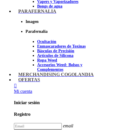
Vapers y Vaporizadores
Bongs de agua
Bandejas para liar
PARAFERNALIA
Grinders
Ceniceros para Fumadores
Imagen
Pipas de fumar
Pipas BHO
Parafernalia
Dabbers
Ocultación
Imagen
Enmascaradores de Toxinas
Básculas de Precisión
Articulos de Silicona
Ropa Weed
Accesorios Weed: Bolsos y
Complementos
Cannabuds
MERCHANDISING COGOLANDIA
Inciensos
OFERTAS
Libros y DVD's
Juegos Cannabicos
Mi cuenta
Terpenos
Accesorios para esnifar
Iniciar sesión
Imagen
Registro
email