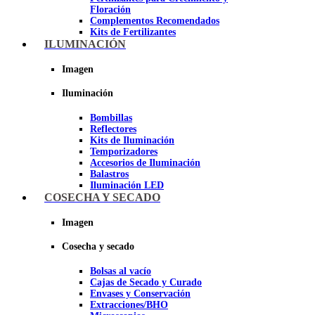
Floración
Complementos Recomendados
Kits de Fertilizantes
ILUMINACIÓN
Imagen
Imagen
Iluminación
Bombillas
Reflectores
Kits de Iluminación
Temporizadores
Accesorios de Iluminación
Balastros
Iluminación LED
Iluminación LEC
COSECHA Y SECADO
Luz Nocturna
Imagen
Imagen
Cosecha y secado
Bolsas al vacío
Cajas de Secado y Curado
Envases y Conservación
Extracciones/BHO