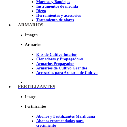
Macetas y Bandejas
Instrumentos de medida
Riego
Herramientas y accesorios
Tratamiento de olores
Insecticidas y fungicidas
ARMARIOS
Hidroponía y Aeroponía
Papel Reflectante para cultivo de
Imagen
Interior
Armarios
Imagen
Kits de Cultivo Interior
Clonadores y Propagadores
Armarios Propagador
Armarios de Cultivo Grandes
Accesorios para Armario de Cultivo
FERTILIZANTES
Image
Fertilizantes
Abonos y Fertilizantes Marihuana
Abonos recomendados para
crecimiento