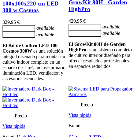
GrowKit 80H - Garden
100x100x220 cm LED
HighPro
300 w Cosmos
420,95 €
329,95 €
available
Añadir al carrito
available
Añadir al carrito
available
Añadir al carrito
available
Añadir al carrito
El GrowKit 80H de Garden
El Kit de Cultivo LED 100
HighPro
es un sistema completo
Cosmos 300W
es una solución
de cultivo interior diseñado para
integral diseñada para montar un
ofrecer resultados profesionales
cultivo indoor completo en un
en espacios reducidos.
espacio de 1 m², Incluye armario,
iluminación LED, ventilación y
accesorios esenciales.
Precio
Vista rápida
Precio
Brand:
Vista rápida
Brand:
Dark Box