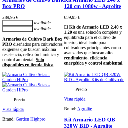
Box PRO
120 cm 1080w - Agrolite
289,95 €
659,95 €
available
Añadir al carrito
El
Kit de Armario LED 2,40 x
available
Añadir al carrito
1,20
es una solución completa y
equilibrada para el cultivo de
Armarios de Cultivo Dark Box
interior, ideal tanto para
PRO
diseñados para cultivadores
cultivadores principiantes como
exigentes que buscan máxima
avanzados que buscan
alto
resistencia, reflexión lumínica y
rendimiento, eficiencia
control ambiental.
Solo
energética y control ambiental
.
disponibles en tienda física
Precio
Vista rápida
Precio
Brand:
Agrolite
Vista rápida
Brand:
Garden Highpro
Kit Armario LED QB
320W BID - Agrolite