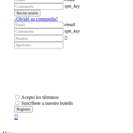
vpn_key
Iniciar sesión
¿Olvidó su contraseña?
email
vpn_key

Acepto los términos
Suscríbete a nuestro boletín
Registro