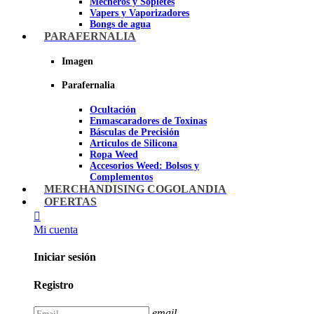
Mecheros y Sopletes
Vapers y Vaporizadores
Bongs de agua
Bandejas para liar
PARAFERNALIA
Grinders
Ceniceros para Fumadores
Imagen
Pipas de fumar
Pipas BHO
Parafernalia
Dabbers
Ocultación
Imagen
Enmascaradores de Toxinas
Básculas de Precisión
Articulos de Silicona
Ropa Weed
Accesorios Weed: Bolsos y
Complementos
Cannabuds
MERCHANDISING COGOLANDIA
Inciensos
OFERTAS
Libros y DVD's
Juegos Cannabicos
Mi cuenta
Terpenos
Accesorios para esnifar
Iniciar sesión
Imagen
Registro
email