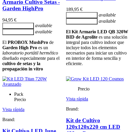
Armario Cultivo Setas -
Garden HighPro
189,95 €
available
Añadir al carrito
94,95 €
available
Añadir al carrito
available
Añadir al carrito
available
El Kit Armario LED QB 320W
Añadir al carrito
BID de Agrolite
es una solución
El
PROBOX MushPro
de
integral para cultivo indoor que
Garden High Pro
es un
incluye todos los elementos
laboratorio portátil hermético
necesarios para iniciar un cultivo
diseñado especialmente para el
en interior de forma sencilla y
cultivo de setas y la
eficiente.
propagación in vitro
Precio
Pack
Vista rápida
Precio
Brand:
Vista rápida
Brand:
Kit de Cultivo
120x120x220 cm LED
Kit Cultivo LED June