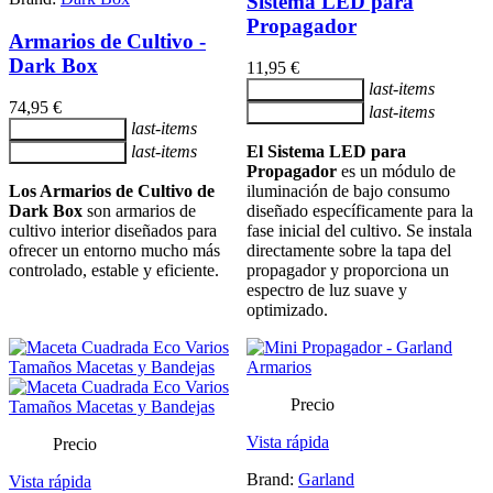
Sistema LED para
Propagador
Armarios de Cultivo -
Dark Box
11,95 €
last-items
Añadir al carrito
74,95 €
last-items
Añadir al carrito
last-items
Añadir al carrito
last-items
El Sistema LED para
Añadir al carrito
Propagador
es un módulo de
Los Armarios de Cultivo de
iluminación de bajo consumo
Dark Box
son
armarios de
diseñado específicamente para la
cultivo interior diseñados para
fase inicial del cultivo. Se instala
ofrecer un entorno mucho más
directamente sobre la tapa del
controlado, estable y eficiente.
propagador y proporciona un
espectro de luz suave y
optimizado.
Precio
Vista rápida
Precio
Brand:
Garland
Vista rápida