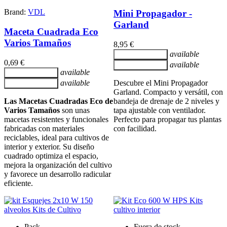
Brand:
VDL
Mini Propagador -
Garland
Maceta Cuadrada Eco
Varios Tamaños
8,95 €
available
Añadir al carrito
0,69 €
available
Añadir al carrito
available
Añadir al carrito
available
Descubre el Mini Propagador
Añadir al carrito
Garland. Compacto y versátil, con
Las Macetas Cuadradas Eco de
bandeja de drenaje de 2 niveles y
Varios Tamaños
son unas
tapa ajustable con ventilador.
macetas resistentes y funcionales
Perfecto para propagar tus plantas
fabricadas con materiales
con facilidad.
reciclables, ideal para cultivos de
interior y exterior. Su diseño
cuadrado optimiza el espacio,
mejora la organización del cultivo
y favorece un desarrollo radicular
eficiente.
Pack
Fuera de stock