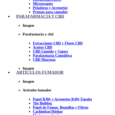
Microscopios
Peladoras y Accesorios
Prensas para cannabis
Secadores de cogollos
PARAFARMACIA Y CBD
Tijeras y herramientas de Corte
Imagen
Imagen
Parafarmacia y cbd
Extracciones CBD y Flores CBD
Aceites CBD
CBD Líquido y Vapers
Parafarmacia Cannábica
CBD Mascotas
Imagen
ARTÍCULOS FUMADOR
Imagen
Artículos fumador
Papel RAW y Accesorios RAW España
The Bulldog
Papel de Fumar. Boquillas y Filtros
Cachimbas/Shishas