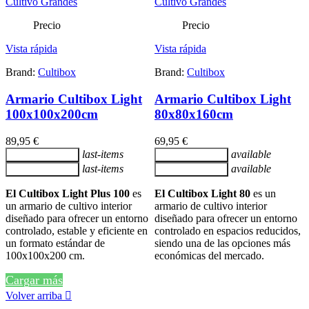
Precio
Precio
Vista rápida
Vista rápida
Brand:
Cultibox
Brand:
Cultibox
Armario Cultibox Light
Armario Cultibox Light
100x100x200cm
80x80x160cm
89,95 €
69,95 €
last-items
available
Añadir al carrito
Añadir al carrito
last-items
available
Añadir al carrito
Añadir al carrito
El Cultibox Light Plus 100
es
El Cultibox Light 80
es un
un armario de cultivo interior
armario de cultivo interior
diseñado para ofrecer un entorno
diseñado para ofrecer un entorno
controlado, estable y eficiente en
controlado en espacios reducidos,
un formato estándar de
siendo una de las opciones más
100x100x200 cm.
económicas del mercado.
Cargar más
Volver arriba
