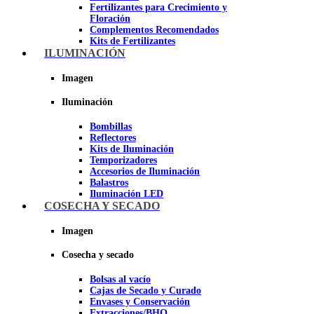
Fertilizantes para Crecimiento y
Floración
Complementos Recomendados
Kits de Fertilizantes
ILUMINACIÓN
Imagen
Imagen
Iluminación
Bombillas
Reflectores
Kits de Iluminación
Temporizadores
Accesorios de Iluminación
Balastros
Iluminación LED
Iluminación LEC
COSECHA Y SECADO
Luz Nocturna
Imagen
Imagen
Cosecha y secado
Bolsas al vacío
Cajas de Secado y Curado
Envases y Conservación
Extracciones/BHO