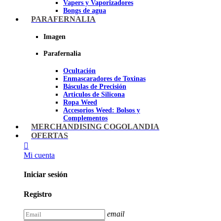
Vapers y Vaporizadores
Bongs de agua
Bandejas para liar
PARAFERNALIA
Grinders
Ceniceros para Fumadores
Imagen
Pipas de fumar
Pipas BHO
Parafernalia
Dabbers
Ocultación
Imagen
Enmascaradores de Toxinas
Básculas de Precisión
Articulos de Silicona
Ropa Weed
Accesorios Weed: Bolsos y
Complementos
Cannabuds
MERCHANDISING COGOLANDIA
Inciensos
OFERTAS
Libros y DVD's
Juegos Cannabicos
Mi cuenta
Terpenos
Accesorios para esnifar
Iniciar sesión
Imagen
Registro
email