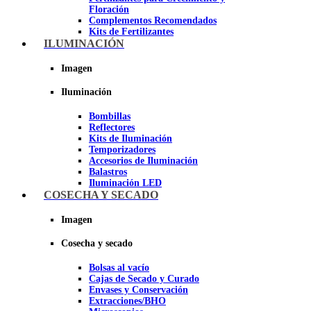
Floración
Complementos Recomendados
Kits de Fertilizantes
ILUMINACIÓN
Imagen
Imagen
Iluminación
Bombillas
Reflectores
Kits de Iluminación
Temporizadores
Accesorios de Iluminación
Balastros
Iluminación LED
Iluminación LEC
COSECHA Y SECADO
Luz Nocturna
Imagen
Imagen
Cosecha y secado
Bolsas al vacío
Cajas de Secado y Curado
Envases y Conservación
Extracciones/BHO