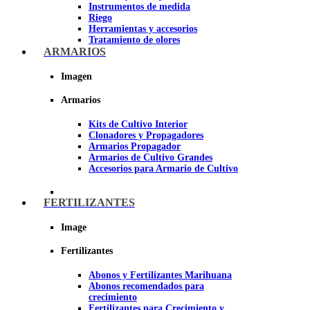
Instrumentos de medida
Riego
Herramientas y accesorios
Tratamiento de olores
Insecticidas y fungicidas
ARMARIOS
Hidroponía y Aeroponía
Papel Reflectante para cultivo de
Imagen
Interior
Armarios
Imagen
Kits de Cultivo Interior
Clonadores y Propagadores
Armarios Propagador
Armarios de Cultivo Grandes
Accesorios para Armario de Cultivo
FERTILIZANTES
Image
Fertilizantes
Abonos y Fertilizantes Marihuana
Abonos recomendados para
crecimiento
Fertilizantes para Crecimiento y