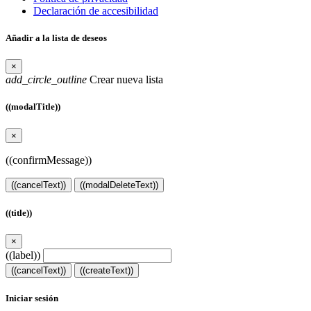
Declaración de accesibilidad
Añadir a la lista de deseos
×
add_circle_outline
Crear nueva lista
((modalTitle))
×
((confirmMessage))
((cancelText))
((modalDeleteText))
((title))
×
((label))
((cancelText))
((createText))
Iniciar sesión