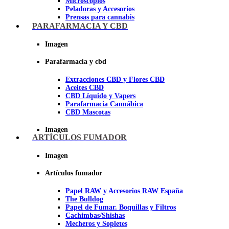
Microscopios
Peladoras y Accesorios
Prensas para cannabis
Secadores de cogollos
PARAFARMACIA Y CBD
Tijeras y herramientas de Corte
Imagen
Imagen
Parafarmacia y cbd
Extracciones CBD y Flores CBD
Aceites CBD
CBD Líquido y Vapers
Parafarmacia Cannábica
CBD Mascotas
Imagen
ARTÍCULOS FUMADOR
Imagen
Artículos fumador
Papel RAW y Accesorios RAW España
The Bulldog
Papel de Fumar. Boquillas y Filtros
Cachimbas/Shishas
Mecheros y Sopletes