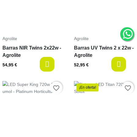
Agrolite
Agrolite
Barras NIR Twins 2x22w -
Barras UV Twins 2 x 22w -
Agrolite
Agrolite
last-items
l
54,95 €
52,95 €
Precio
favorite_border
favorite_border
¡En oferta!
Precio