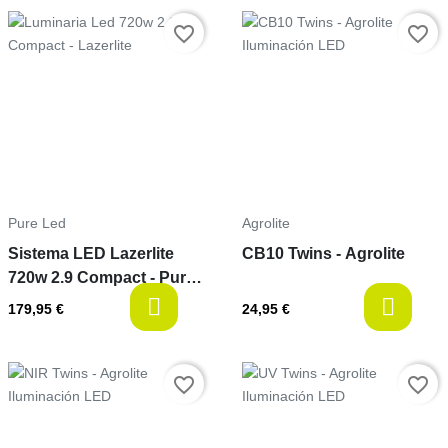
Precio
Precio
favorite_border
favorite_border
Pure Led
Agrolite
Sistema LED Lazerlite
CB10 Twins - Agrolite
720w 2.9 Compact - Pure
Factory
available
a
179,95 €
24,95 €
Precio
Precio
favorite_border
favorite_border