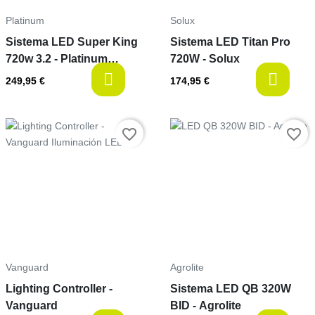
Platinum
Solux
Sistema LED Super King
Sistema LED Titan Pro
720w 3.2 - Platinum
720W - Solux
Horticulture
available
a
249,95 €
174,95 €
Precio
Precio
favorite_border
favorite_border
Vanguard
Agrolite
Lighting Controller -
Sistema LED QB 320W
Vanguard
BID - Agrolite