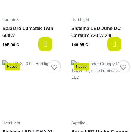
Lumatek
HortiLight
Balastro Lumatek Twin
Sistema LED June DC
600W
Corelux 720 W 2.9 -
Hortilight
last-items
a
195,00 €
149,95 €
favorite_border
favorite_border
Nuevo
Nuevo
Precio
Precio
HortiLight
Agrolite
Sistema LED LITHA XL
Barra LED Under Canopy