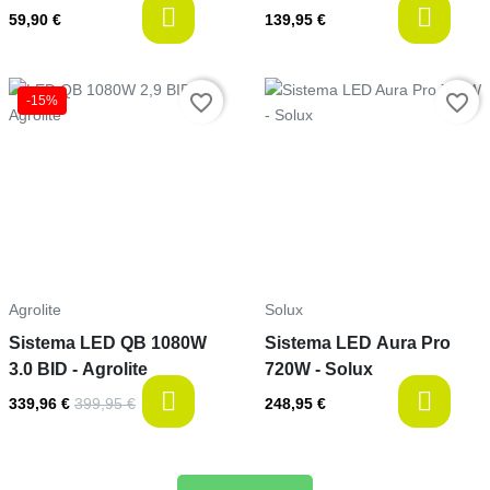
last-items
l
59,90 €
139,95 €
Precio
favorite_border
favorite_border
-15%
Precio
Agrolite
Solux
Sistema LED QB 1080W
Sistema LED Aura Pro
3.0 BID - Agrolite
720W - Solux
available
l
339,96 €
399,95 €
248,95 €