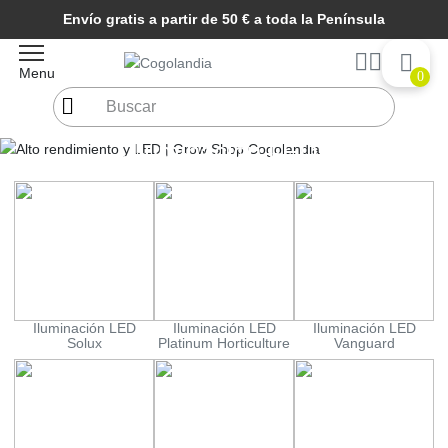
Envío gratis a partir de 50 € a toda la Península
Menu
0
Iluminación LED
Inicio
Iluminación
Iluminación LED
Iluminación LED
Iluminación LED
Iluminación LED
Solux
Platinum Horticulture
Vanguard