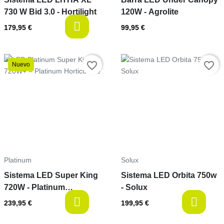
730 W Bid 3.0 - Hortilight
120W - Agrolite
available
179,95 €
99,95 €
Precio
favorite_border
favorite_border
Nuevo
Precio
Platinum
Solux
Sistema LED Super King
Sistema LED Orbita 750w
720W - Platinum
- Solux
Horticulture
available
a
239,95 €
199,95 €