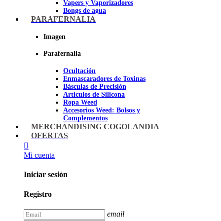
Vapers y Vaporizadores
Bongs de agua
Bandejas para liar
PARAFERNALIA
Grinders
Ceniceros para Fumadores
Imagen
Pipas de fumar
Pipas BHO
Parafernalia
Dabbers
Ocultación
Imagen
Enmascaradores de Toxinas
Básculas de Precisión
Articulos de Silicona
Ropa Weed
Accesorios Weed: Bolsos y
Complementos
Cannabuds
MERCHANDISING COGOLANDIA
Inciensos
OFERTAS
Libros y DVD's
Juegos Cannabicos
Mi cuenta
Terpenos
Accesorios para esnifar
Iniciar sesión
Imagen
Registro
email