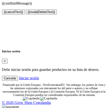
((confirmMessage))
((cancelText))
((modalDeleteText))
Crear lista de deseos
×
Nombre de la lista de deseos
Cancelar
Crear lista de deseos
Iniciar sesión
×
Debe iniciar sesión para guardar productos en su lista de deseos.
Iniciar sesión
Cancelar
Financiado por la Unión Europea - NextGenerationEU. Sin embargo, los puntos de vista y
las opiniones expresadas son únicamente los del autor o autores y no reflejan
necesariamente los de la Unión Europea o la Comisión Europea. Ni la Unión Europea ni la
Comisión Europea pueden ser consideradas responsables de las mismas
© 2026 Grow Shop Cogolandia