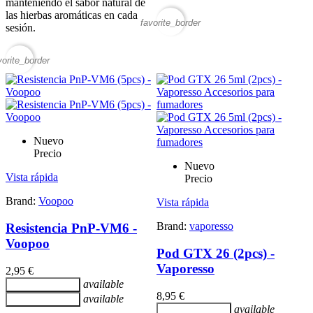
manteniendo el sabor natural de
las hierbas aromáticas en cada
favorite_border
sesión.
vorite_border
Nuevo
Precio
Nuevo
Vista rápida
Precio
Brand:
Voopoo
Vista rápida
Brand:
vaporesso
Resistencia PnP-VM6 -
Voopoo
Pod GTX 26 (2pcs) -
Vaporesso
2,95 €
available
Añadir al carrito
8,95 €
available
Añadir al carrito
available
Añadir al carrito