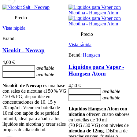
Precio
Vista rápida
Precio
Brand:
Vista rápida
Nicokit - Neovap
Brand:
Hangsen
4,00 €
Liquidos para Vaper -
available
Añadir al carrito
Hangsen Atom
available
Añadir al carrito
Nicokit de Neovap
es una base
4,50 €
con sales de nicotina al 50 % VG
available
Añadir al carrito
/ 50 % PG, disponible en
available
Añadir al carrito
concentraciones de 10, 15 y
20 mg/ml. Viene en botella de
Líquidos Hangsen Atom con
10 ml con tapón de seguridad
nicotina
ofrecen cuatro sabores
infantil, ideal para añadir a tus
en botellas de 10 ml
líquidos sin nicotina y crear sales
(70 PG / 30 VG) con niveles de
propias de alta calidad.
nicotina de 12mg
. Disfruta de
mezclas suaves, frutales o