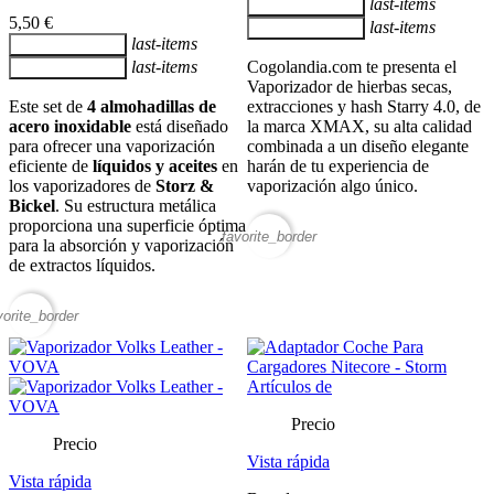
last-items
Añadir al carrito
5,50 €
last-items
Añadir al carrito
last-items
Añadir al carrito
last-items
Cogolandia.com te presenta el
Añadir al carrito
Vaporizador de hierbas secas,
Este set de
4 almohadillas de
extracciones y hash Starry 4.0, de
acero inoxidable
está diseñado
la marca XMAX, su alta calidad
para ofrecer una vaporización
combinada a un diseño elegante
eficiente de
líquidos y aceites
en
harán de tu experiencia de
los vaporizadores de
Storz &
vaporización algo único.
Bickel
. Su estructura metálica
proporciona una superficie óptima
favorite_border
para la absorción y vaporización
de extractos líquidos.
vorite_border
Precio
Precio
Vista rápida
Vista rápida