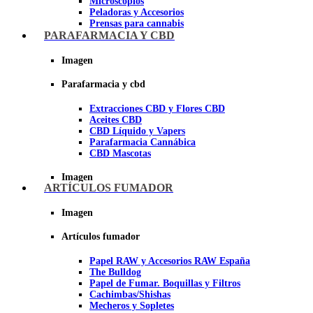
Microscopios
Peladoras y Accesorios
Prensas para cannabis
Secadores de cogollos
PARAFARMACIA Y CBD
Tijeras y herramientas de Corte
Imagen
Imagen
Parafarmacia y cbd
Extracciones CBD y Flores CBD
Aceites CBD
CBD Líquido y Vapers
Parafarmacia Cannábica
CBD Mascotas
Imagen
ARTÍCULOS FUMADOR
Imagen
Artículos fumador
Papel RAW y Accesorios RAW España
The Bulldog
Papel de Fumar. Boquillas y Filtros
Cachimbas/Shishas
Mecheros y Sopletes