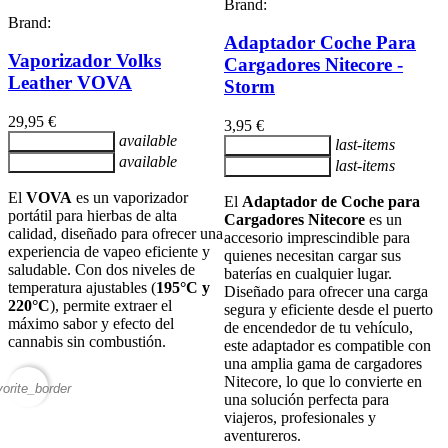
Brand:
Brand:
Adaptador Coche Para
Vaporizador Volks
Cargadores Nitecore -
Leather VOVA
Storm
29,95 €
3,95 €
available
Añadir al carrito
last-items
Añadir al carrito
available
Añadir al carrito
last-items
Añadir al carrito
El
VOVA
es un vaporizador
El
Adaptador de Coche para
portátil para hierbas de alta
Cargadores Nitecore
es un
calidad, diseñado para ofrecer una
accesorio imprescindible para
experiencia de vapeo eficiente y
quienes necesitan cargar sus
saludable. Con dos niveles de
baterías en cualquier lugar.
temperatura ajustables (
195°C y
Diseñado para ofrecer una carga
220°C
), permite extraer el
segura y eficiente desde el puerto
máximo sabor y efecto del
de encendedor de tu vehículo,
cannabis sin combustión.
este adaptador es compatible con
una amplia gama de cargadores
Nitecore, lo que lo convierte en
vorite_border
una solución perfecta para
viajeros, profesionales y
aventureros.