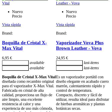
Nuevo
Nuevo
Precio
Precio
Vista rápida
Vista rápida
Brand:
Brand:
Boquilla de Cristal X-
Vaporizador Vova Plus
Max Vital
Brown Leather - Vova
6,95 €
24,95 €
available
last-items
Añadir al carrito
Añadir al carrito
available
last-items
Añadir al carrito
Añadir al carrito
Boquilla de Cristal X-Max Vital
Es un vaporizador portátil con
diseñada como recambio original
diseño elegante en acabado cuero
para el vaporizador X-Max Vital.
marrón, calentamiento rápido y
Fabricada en cristal de alta
control de temperatura.
calidad, proporciona un flujo de
Compacto, discreto y fácil de
aire limpio, una excelente
utilizar, resulta ideal para disfrutar
resistencia al calor y una
de hierbas aromáticas y plantas
experiencia de uso más cómoda,
botánicas secas.