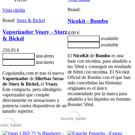
Brand:
Vista rápida
Brand:
Storz & Bickel
Nicokit - Bombo
Vaporizador Veazy - Storz
4,00 €
& Bickel
available
Añadir al carrito
available
Añadir al carrito
259,95 €
El
NicoKit
de
Bombo
es una
last-items
Añadir al carrito
base con nicotina, para añadirlo a
last-items
Añadir al carrito
tus 50ml y conseguir un resultado
de 60ml con nicotina. El Nicokit
Cogolandia.com te trae el nuevo
Oficial de Bombo con el que han
Vaporizador
de
Hierbas Secas
sido concebidas las fórmulas
de Storz & Bickel,
el
Veazy
.
originales es el único
Este compacto, pero ultraligero
recomendado por la marca para
vaporizador que compite
añadirlo a los líquidos en formato
directamente en sensaciones y
Booster 50ml.
potencia contra dispositivos de un
tamaño superior.
favorite_border
vorite_border