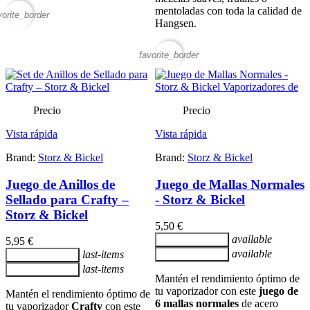
mentoladas con toda la calidad de
vorite_border
Hangsen.
favorite_border
Precio
Precio
Vista rápida
Vista rápida
Brand:
Storz & Bickel
Brand:
Storz & Bickel
Juego de Anillos de
Juego de Mallas Normales
Sellado para Crafty –
- Storz & Bickel
Storz & Bickel
5,50 €
available
Añadir al carrito
5,95 €
available
last-items
Añadir al carrito
Añadir al carrito
last-items
Añadir al carrito
Mantén el rendimiento óptimo de
tu vaporizador con este
juego de
Mantén el rendimiento óptimo de
6 mallas normales
de acero
tu vaporizador
Crafty
con este