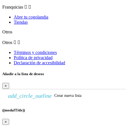
Franquicias


Abre tu cogolandia
Tiendas
Otros
Otros


Términos y condiciones
Política de privacidad
Declaración de accesibilidad
Añadir a la lista de deseos
×
add_circle_outline
Crear nueva lista
((modalTitle))
×