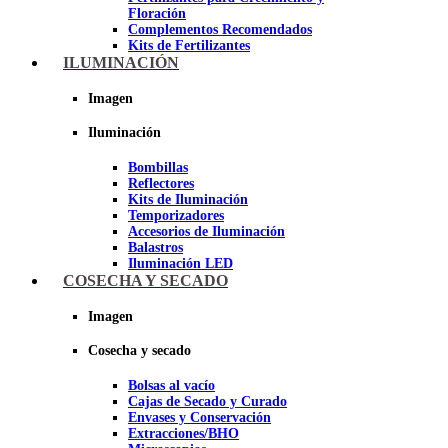
Floración
Complementos Recomendados
Kits de Fertilizantes
ILUMINACIÓN
Imagen
Imagen
Iluminación
Bombillas
Reflectores
Kits de Iluminación
Temporizadores
Accesorios de Iluminación
Balastros
Iluminación LED
Iluminación LEC
COSECHA Y SECADO
Luz Nocturna
Imagen
Imagen
Cosecha y secado
Bolsas al vacío
Cajas de Secado y Curado
Envases y Conservación
Extracciones/BHO