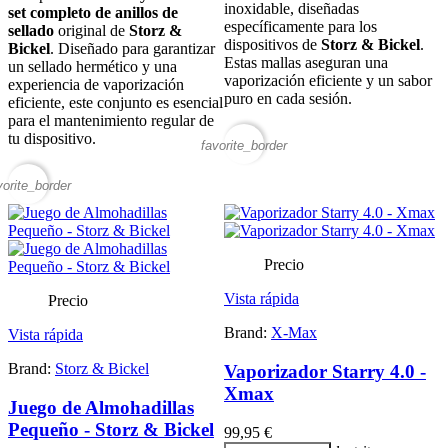
inoxidable, diseñadas
set completo de anillos de
específicamente para los
sellado
original de
Storz &
dispositivos de
Storz & Bickel
.
Bickel
. Diseñado para garantizar
Estas mallas aseguran una
un sellado hermético y una
vaporización eficiente y un sabor
experiencia de vaporización
puro en cada sesión.
eficiente, este conjunto es esencial
para el mantenimiento regular de
tu dispositivo.
favorite_border
vorite_border
Precio
Vista rápida
Precio
Brand:
X-Max
Vista rápida
Brand:
Storz & Bickel
Vaporizador Starry 4.0 -
Xmax
Juego de Almohadillas
Pequeño - Storz & Bickel
99,95 €