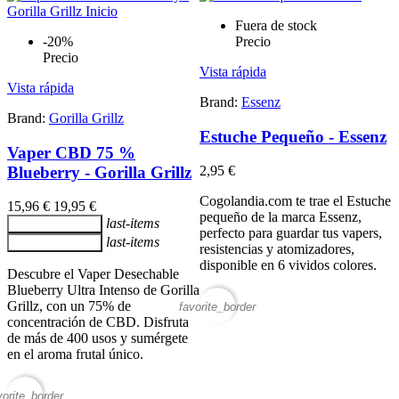
Fuera de stock
-20%
Precio
Precio
Vista rápida
Vista rápida
Brand:
Essenz
Brand:
Gorilla Grillz
Estuche Pequeño - Essenz
Vaper CBD 75 %
Blueberry - Gorilla Grillz
2,95 €
Cogolandia.com te trae el Estuche
15,96 €
19,95 €
pequeño de la marca Essenz,
last-items
Añadir al carrito
perfecto para guardar tus vapers,
last-items
Añadir al carrito
resistencias y atomizadores,
disponible en 6 vividos colores.
Descubre el Vaper Desechable
Blueberry Ultra Intenso de Gorilla
Grillz, con un 75% de
favorite_border
concentración de CBD. Disfruta
de más de 400 usos y sumérgete
en el aroma frutal único.
vorite_border