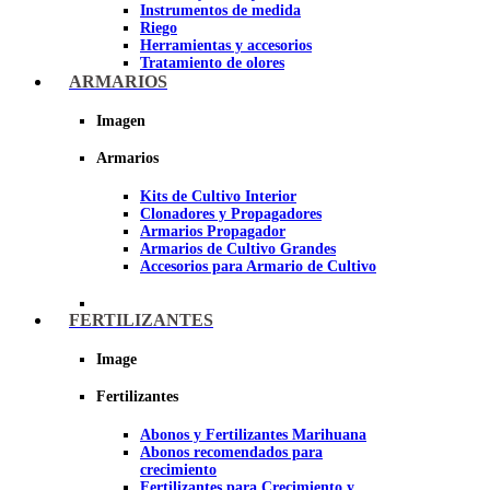
Instrumentos de medida
Riego
Herramientas y accesorios
Tratamiento de olores
Insecticidas y fungicidas
ARMARIOS
Hidroponía y Aeroponía
Papel Reflectante para cultivo de
Imagen
Interior
Armarios
Imagen
Kits de Cultivo Interior
Clonadores y Propagadores
Armarios Propagador
Armarios de Cultivo Grandes
Accesorios para Armario de Cultivo
FERTILIZANTES
Image
Fertilizantes
Abonos y Fertilizantes Marihuana
Abonos recomendados para
crecimiento
Fertilizantes para Crecimiento y