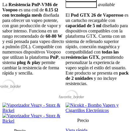
La
Resistencia PnP-VM6 de
available
Añadir al carrito
Voopoo
es una coil de
0.15 Ω
con tecnología mesh
diseñada
El
Pod GTX 26 de Vaporesso
es
para ofrecer un vapeo potente,
un cartucho recargable con
con gran producción de vapor y
capacidad de 5 ml
diseñado para
sabor intenso. Funciona en un
dispositivos compatibles con la
rango recomendado de
60-80 W
plataforma GTX. Cuenta con un
y está pensada para vapeo directo
sistema de rellenado superior
a pulmón (DL). Compatible con
rápido, conexión magnética y
numerosos dispositivos Voopoo
compatibilidad con
todas las
que utilizan la plataforma
PnP
, su
resistencias GTX
, permitiendo
sistema
plug & play
permite
personalizar la experiencia de
cambiar la resistencia de forma
vapeo según el estilo del usuario.
rápida y sencilla.
Este producto se presenta en
pack
de 2 unidades
y no incluye
resistencias.
vorite_border
favorite_border
Precio
Vista rápida
Precio