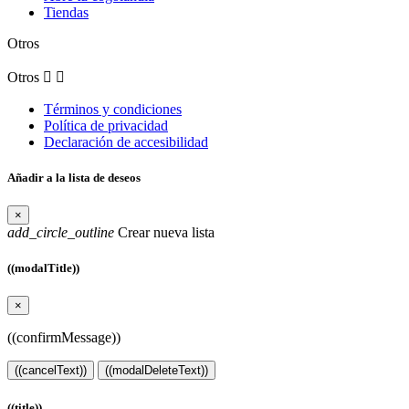
Tiendas
Otros
Otros


Términos y condiciones
Política de privacidad
Declaración de accesibilidad
Añadir a la lista de deseos
×
add_circle_outline
Crear nueva lista
((modalTitle))
×
((confirmMessage))
((cancelText))
((modalDeleteText))
((title))