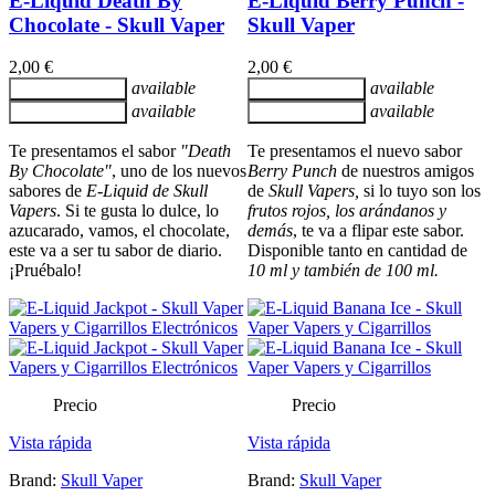
E-Liquid Death By
E-Liquid Berry Punch -
Chocolate - Skull Vaper
Skull Vaper
2,00 €
2,00 €
available
available
Añadir al carrito
Añadir al carrito
available
available
Añadir al carrito
Añadir al carrito
Te presentamos el sabor
"Death
Te presentamos el nuevo sabor
By Chocolate"
, uno de los nuevos
Berry Punch
de nuestros amigos
sabores de
E-Liquid de Skull
de
Skull Vapers,
si lo tuyo son los
Vapers
. Si te gusta lo dulce, lo
frutos rojos, los arándanos y
azucarado, vamos, el chocolate,
demás
, te va a flipar este sabor.
este va a ser tu sabor de diario.
Disponible tanto en cantidad de
¡Pruébalo!
10 ml y también de 100 ml.
Precio
Precio
Vista rápida
Vista rápida
Brand:
Skull Vaper
Brand:
Skull Vaper