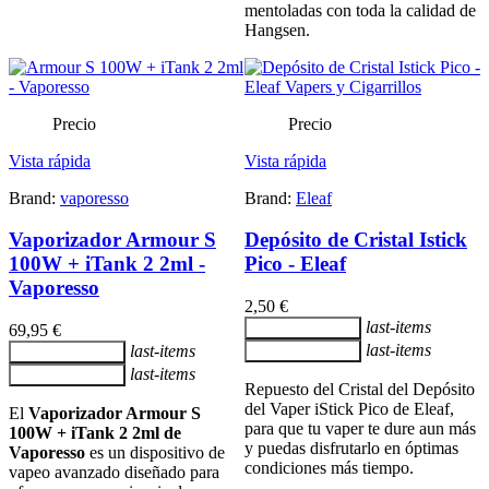
mentoladas con toda la calidad de
Hangsen.
Precio
Precio
Vista rápida
Vista rápida
Brand:
vaporesso
Brand:
Eleaf
Vaporizador Armour S
Depósito de Cristal Istick
100W + iTank 2 2ml -
Pico - Eleaf
Vaporesso
2,50 €
last-items
Añadir al carrito
69,95 €
last-items
last-items
Añadir al carrito
Añadir al carrito
last-items
Añadir al carrito
Repuesto del Cristal del Depósito
del Vaper iStick Pico de Eleaf,
El
Vaporizador Armour S
para que tu vaper te dure aun más
100W + iTank 2 2ml de
y puedas disfrutarlo en óptimas
Vaporesso
es un dispositivo de
condiciones más tiempo.
vapeo avanzado diseñado para