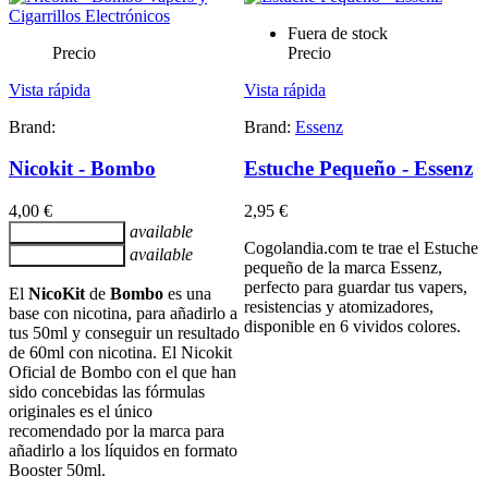
Fuera de stock
Precio
Precio
Vista rápida
Vista rápida
Brand:
Brand:
Essenz
Nicokit - Bombo
Estuche Pequeño - Essenz
4,00 €
2,95 €
available
Añadir al carrito
Cogolandia.com te trae el Estuche
available
Añadir al carrito
pequeño de la marca Essenz,
perfecto para guardar tus vapers,
El
NicoKit
de
Bombo
es una
resistencias y atomizadores,
base con nicotina, para añadirlo a
disponible en 6 vividos colores.
tus 50ml y conseguir un resultado
de 60ml con nicotina. El Nicokit
Oficial de Bombo con el que han
sido concebidas las fórmulas
originales es el único
recomendado por la marca para
añadirlo a los líquidos en formato
Booster 50ml.