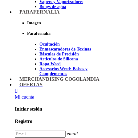
Vapers y Vaporizadores
Bongs de agua
Bandejas para liar
PARAFERNALIA
Grinders
Ceniceros para Fumadores
Imagen
Pipas de fumar
Pipas BHO
Parafernalia
Dabbers
Ocultación
Imagen
Enmascaradores de Toxinas
Básculas de Precisión
Articulos de Silicona
Ropa Weed
Accesorios Weed: Bolsos y
Complementos
Cannabuds
MERCHANDISING COGOLANDIA
Inciensos
OFERTAS
Libros y DVD's
Juegos Cannabicos
Mi cuenta
Terpenos
Accesorios para esnifar
Iniciar sesión
Imagen
Registro
email