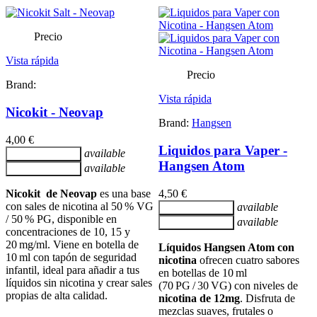
Precio
Vista rápida
Precio
Brand:
Vista rápida
Nicokit - Neovap
Brand:
Hangsen
4,00 €
Liquidos para Vaper -
available
Añadir al carrito
Hangsen Atom
available
Añadir al carrito
Nicokit de Neovap
es una base
4,50 €
con sales de nicotina al 50 % VG
available
Añadir al carrito
/ 50 % PG, disponible en
available
Añadir al carrito
concentraciones de 10, 15 y
20 mg/ml. Viene en botella de
Líquidos Hangsen Atom con
10 ml con tapón de seguridad
nicotina
ofrecen cuatro sabores
infantil, ideal para añadir a tus
en botellas de 10 ml
líquidos sin nicotina y crear sales
(70 PG / 30 VG) con niveles de
propias de alta calidad.
nicotina de 12mg
. Disfruta de
mezclas suaves, frutales o