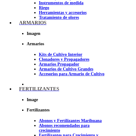
Instrumentos de medida
Riego
Herramientas y accesorios
Tratamiento de olores
Insecticidas y fungicidas
ARMARIOS
Hidroponía y Aeroponía
Papel Reflectante para cultivo de
Imagen
Interior
Armarios
Imagen
Kits de Cultivo Interior
Clonadores y Propagadores
Armarios Propagador
Armarios de Cultivo Grandes
Accesorios para Armario de Cultivo
FERTILIZANTES
Image
Fertilizantes
Abonos y Fertilizantes Marihuana
Abonos recomendados para
crecimiento
Fertilizantes para Crecimiento y