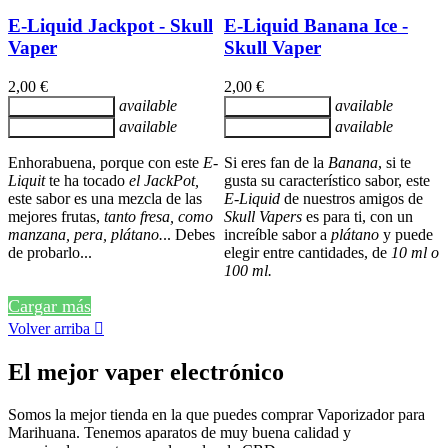
E-Liquid Jackpot - Skull
E-Liquid Banana Ice -
Vaper
Skull Vaper
2,00 €
2,00 €
available
available
Añadir al carrito
Añadir al carrito
available
available
Añadir al carrito
Añadir al carrito
Enhorabuena, porque con este
E-
Si eres fan de la
Banana
, si te
Liquit
te ha tocado
el JackPot,
gusta su característico sabor, este
este sabor es una mezcla de las
E-Liquid
de nuestros amigos de
mejores frutas,
tanto fresa, como
Skull Vapers
es para ti, con un
manzana, pera, plátano.
.. Debes
increíble sabor a
plátano
y puede
de probarlo...
elegir entre cantidades, de
10 ml o
100 ml.
Cargar más
Volver arriba

El mejor vaper electrónico
Somos la mejor tienda en la que puedes comprar Vaporizador para
Marihuana. Tenemos aparatos de muy buena calidad y