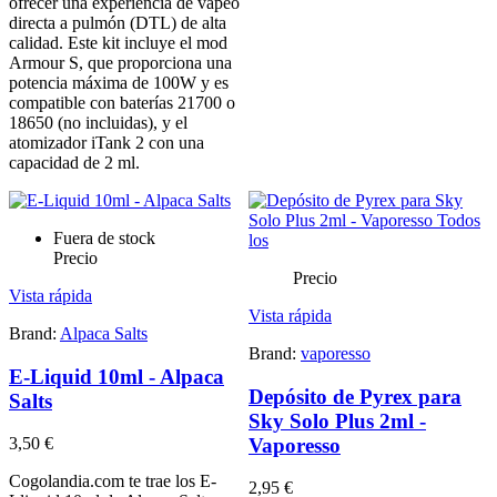
ofrecer una experiencia de vapeo
directa a pulmón (DTL) de alta
calidad. Este kit incluye el mod
Armour S, que proporciona una
potencia máxima de 100W y es
compatible con baterías 21700 o
18650 (no incluidas), y el
atomizador iTank 2 con una
capacidad de 2 ml.
Fuera de stock
Precio
Precio
Vista rápida
Vista rápida
Brand:
Alpaca Salts
Brand:
vaporesso
E-Liquid 10ml - Alpaca
Depósito de Pyrex para
Salts
Sky Solo Plus 2ml -
Vaporesso
3,50 €
Cogolandia.com te trae los E-
2,95 €