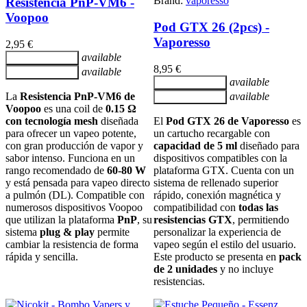
Brand:
vaporesso
Resistencia PnP-VM6 -
Voopoo
Pod GTX 26 (2pcs) -
Vaporesso
2,95 €
available
Añadir al carrito
8,95 €
available
Añadir al carrito
available
Añadir al carrito
La
Resistencia PnP-VM6 de
available
Añadir al carrito
Voopoo
es una coil de
0.15 Ω
con tecnología mesh
diseñada
El
Pod GTX 26 de Vaporesso
es
para ofrecer un vapeo potente,
un cartucho recargable con
con gran producción de vapor y
capacidad de 5 ml
diseñado para
sabor intenso. Funciona en un
dispositivos compatibles con la
rango recomendado de
60-80 W
plataforma GTX. Cuenta con un
y está pensada para vapeo directo
sistema de rellenado superior
a pulmón (DL). Compatible con
rápido, conexión magnética y
numerosos dispositivos Voopoo
compatibilidad con
todas las
que utilizan la plataforma
PnP
, su
resistencias GTX
, permitiendo
sistema
plug & play
permite
personalizar la experiencia de
cambiar la resistencia de forma
vapeo según el estilo del usuario.
rápida y sencilla.
Este producto se presenta en
pack
de 2 unidades
y no incluye
resistencias.