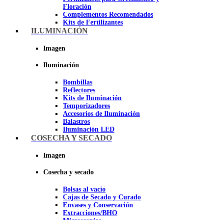
Floración
Complementos Recomendados
Kits de Fertilizantes
ILUMINACIÓN
Imagen
Imagen
Iluminación
Bombillas
Reflectores
Kits de Iluminación
Temporizadores
Accesorios de Iluminación
Balastros
Iluminación LED
Iluminación LEC
COSECHA Y SECADO
Luz Nocturna
Imagen
Imagen
Cosecha y secado
Bolsas al vacío
Cajas de Secado y Curado
Envases y Conservación
Extracciones/BHO