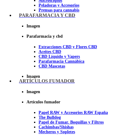
Microscopios
Peladoras y Accesorios
Prensas para cannabis
Secadores de cogollos
PARAFARMACIA Y CBD
Tijeras y herramientas de Corte
Imagen
Imagen
Parafarmacia y cbd
Extracciones CBD y Flores CBD
Aceites CBD
CBD Líquido y Vapers
Parafarmacia Cannábica
CBD Mascotas
Imagen
ARTÍCULOS FUMADOR
Imagen
Artículos fumador
Papel RAW y Accesorios RAW España
The Bulldog
Papel de Fumar. Boquillas y Filtros
Cachimbas/Shishas
Mecheros y Sopletes