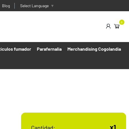
Blog
Select Language
▼
0
tículos fumador
Parafernalia
Merchandising Cogolandia
x1
Cantidad: