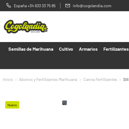
España +34 633 33 75 85
info@cogolandia.com
Semillas de Marihuana
Cultivo
Armarios
Fertilizantes
Inicio
Abonos y Fertilizantes Marihuana
Canna Fertilizantes
Sil
Nuevo