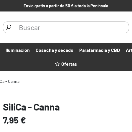
Envío gratis a partir de 50 € a toda la Península
Iluminación
Cosecha y secado
Parafarmacia y CBD
Ar
Ofertas
iCa - Canna
SiliCa - Canna
7,95 €