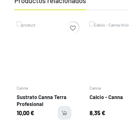
Productos relacionados
Precio
Precio
favorite_border
Canna
Canna
Sustrato Canna Terra
Calcio - Canna
Profesional
10,00 €
8,35 €
availabl