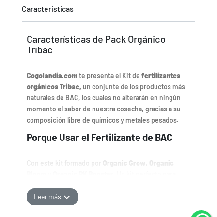
Caracteristicas
Características de Pack Orgánico
Tribac
Cogolandia.com
te presenta el Kit de
fertilizantes
orgánicos Tribac,
un conjunte de los productos más
naturales de BAC, los cuales no alterarán en ningún
momento el sabor de nuestra cosecha, gracias a su
composición libre de químicos y metales pesados.
Porque Usar el Fertilizante de BAC
Con este kit formado por
Organic Grow
,
Organic
Bloom
y
Organic PK Booster
, Un kit perfecto para
complementar todas las fases de la planta, tanto para
expand_more
probar la gama de producto, para iniciarte o
kit
Leer más
económico
perfecto para pequeñas plantaciones.