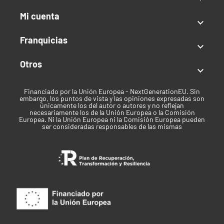
deja espacio entre ellos con una fase de riego solo
Mi cuenta
con agua entre medias.
Adjuntamos la tabla de cultivo

de BAC
*
Franquicias
Composición de los Fertilizantes

Orgánicos de BAC
Otros

Organic Pk
Organic Grow
Organic Bloom
Financiado por la Unión Europea - NextGenerationEU. Sin
Booster
embargo, los puntos de vista y las opiniones expresadas son
únicamente los del autor o autores y no reflejan
necesariamente los de la Unión Europea o la Comisión
Europea. Ni la Unión Europea ni la Comisión Europea pueden
ser consideradas responsables de las mismas
Alimento de
Alimento de
Alimento de
alfalfa.
alfalfa.
alfalfa.
Mezcla de
Mezcla de
Mezcla de
melaza de
melaza de
melaza de
azúcares.
azúcares.
azúcares.
Kalivinasse.
Kalivinasse.
Kalivinasse.