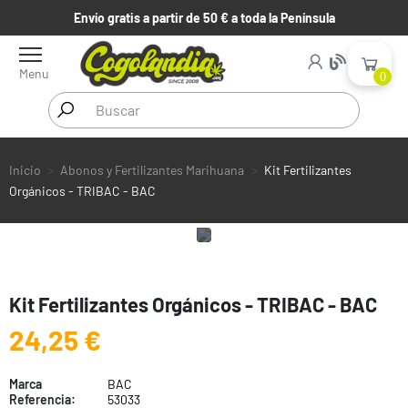
Envío gratis a partir de 50 € a toda la Península
Menu
0
Inicio
Abonos y Fertilizantes Marihuana
Kit Fertilizantes
Orgánicos - TRIBAC - BAC
Kit Fertilizantes Orgánicos - TRIBAC - BAC
24,25 €
Marca
BAC
Referencia:
53033