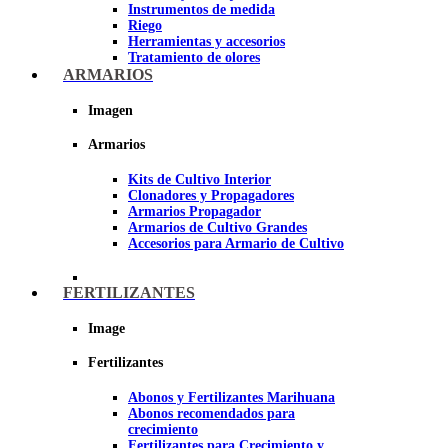
Instrumentos de medida
Riego
Herramientas y accesorios
Tratamiento de olores
Insecticidas y fungicidas
ARMARIOS
Hidroponía y Aeroponía
Papel Reflectante para cultivo de
Imagen
Interior
Armarios
Imagen
Kits de Cultivo Interior
Clonadores y Propagadores
Armarios Propagador
Armarios de Cultivo Grandes
Accesorios para Armario de Cultivo
FERTILIZANTES
Image
Fertilizantes
Abonos y Fertilizantes Marihuana
Abonos recomendados para
crecimiento
Fertilizantes para Crecimiento y