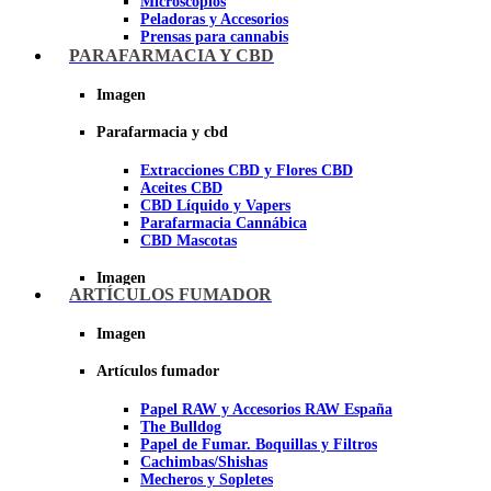
Microscopios
Peladoras y Accesorios
Prensas para cannabis
Secadores de cogollos
PARAFARMACIA Y CBD
Tijeras y herramientas de Corte
Imagen
Imagen
Parafarmacia y cbd
Extracciones CBD y Flores CBD
Aceites CBD
CBD Líquido y Vapers
Parafarmacia Cannábica
CBD Mascotas
Imagen
ARTÍCULOS FUMADOR
Imagen
Artículos fumador
Papel RAW y Accesorios RAW España
The Bulldog
Papel de Fumar. Boquillas y Filtros
Cachimbas/Shishas
Mecheros y Sopletes