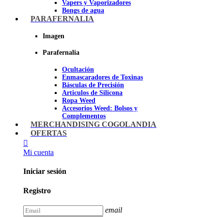
Vapers y Vaporizadores
Bongs de agua
Bandejas para liar
PARAFERNALIA
Grinders
Ceniceros para Fumadores
Imagen
Pipas de fumar
Pipas BHO
Parafernalia
Dabbers
Ocultación
Imagen
Enmascaradores de Toxinas
Básculas de Precisión
Articulos de Silicona
Ropa Weed
Accesorios Weed: Bolsos y
Complementos
Cannabuds
MERCHANDISING COGOLANDIA
Inciensos
OFERTAS
Libros y DVD's
Juegos Cannabicos
Mi cuenta
Terpenos
Accesorios para esnifar
Iniciar sesión
Imagen
Registro
email