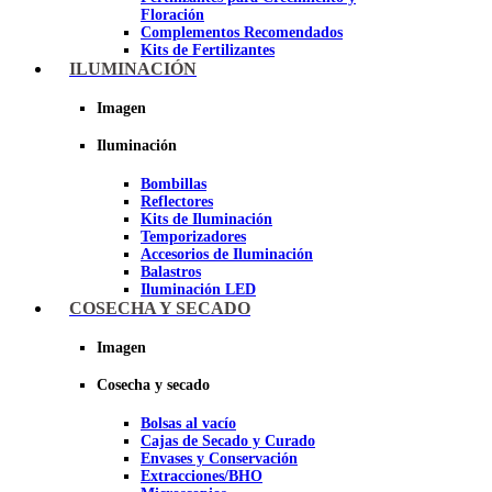
Floración
Complementos Recomendados
Kits de Fertilizantes
ILUMINACIÓN
Imagen
Imagen
Iluminación
Bombillas
Reflectores
Kits de Iluminación
Temporizadores
Accesorios de Iluminación
Balastros
Iluminación LED
Iluminación LEC
COSECHA Y SECADO
Luz Nocturna
Imagen
Imagen
Cosecha y secado
Bolsas al vacío
Cajas de Secado y Curado
Envases y Conservación
Extracciones/BHO