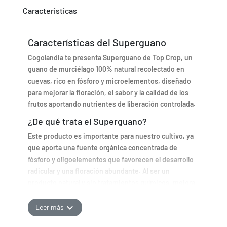
Caracteristicas
Características del Superguano
Cogolandia te presenta Superguano de Top Crop, un
guano de murciélago 100% natural recolectado en
cuevas, rico en fósforo y microelementos, diseñado
para mejorar la floración, el sabor y la calidad de los
frutos aportando nutrientes de liberación controlada.
¿De qué trata el Superguano?
Este producto es importante para nuestro cultivo, ya
que aporta una fuente orgánica concentrada de
fósforo y oligoelementos que favorecen el desarrollo
radicular y una floración abundante. Al ser un
producto natural y sin tratamientos químicos, mejora
la estructura del sustrato, promueve la actividad
biológica del suelo y ayuda a aumentar la resistencia
expand_more
Leer más
de las plantas frente a enfermedades.