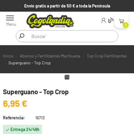
Envío gratis a partir de 50 € a toda la Península
Menu
0
Inicio
Abonos y Fertilizantes Marihuana
Top Crop Fertilizantes
Superguano - Top Crop
Superguano - Top Crop
6,95 €
Referencia:
16713
Entrega 24/48h
