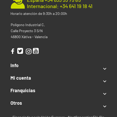
Cualquier duda o consulta que tenga, puede ponerse
Internacional: +34 641 19 18 41
en contacto con nosotros al +34 633 33 75 85 (España)
Horario atención de 9:30h a 20:00h
o al +34 641 19 18 41 (consultas fuera de España). Si lo
prefiere, puede enviarnos un correo electrónico a
Polígono Industrial C,
info@cogolandia.com o, si reside en el extranjero, a
Calle Proyecto 3 S/N
internacional@cogolandia.com y estaremos
46800 Xàtiva - Valencia
encantados de asesorarle.
Info

Mi cuenta

Franquicias

Otros
