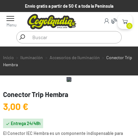
Envío gratis a partir de 50 € a toda la Península
Menu
0
Inicio
Iluminación
Accesorios de Iluminación
Conector Trip
Hembra
Conector Trip Hembra
3,00 €
Entrega 24/48h

El Conector IEC Hembra es un componente indispensable para