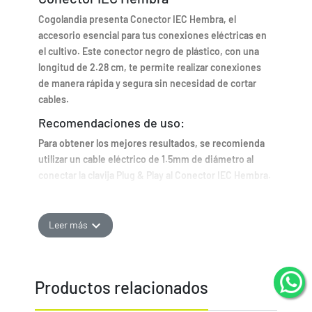
Cogolandia presenta Conector IEC Hembra, el
accesorio esencial para tus conexiones eléctricas en
el cultivo. Este conector negro de plástico, con una
longitud de 2.28 cm, te permite realizar conexiones
de manera rápida y segura sin necesidad de cortar
cables.
Recomendaciones de uso:
Para obtener los mejores resultados, se recomienda
utilizar un cable eléctrico de 1.5mm de diámetro al
conectar la clavija Plug & Play al Conector IEC Hembra.
Beneficios:
Facilita las conexiones eléctricas en el cultivo.
expand_more
Leer más
Ahorra tiempo y evita la necesidad de cortar cables.
Asegura conexiones seguras y fiables.
Características:
Productos relacionados
Color:
Negro
Material:
Plástico