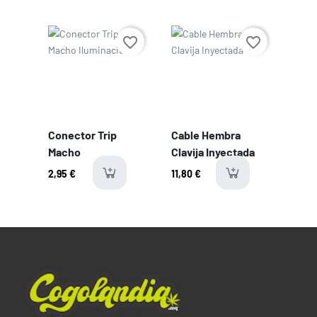
Longitud:
2.28 cm
Precio
Precio
favorite_border
favorite_border
Conector Trip
Cable Hembra
Macho
Clavija Inyectada
2,95 €
11,80 €
available
ava