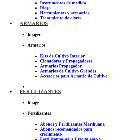
Instrumentos de medida
Riego
Herramientas y accesorios
Tratamiento de olores
Insecticidas y fungicidas
ARMARIOS
Hidroponía y Aeroponía
Papel Reflectante para cultivo de
Imagen
Interior
Armarios
Imagen
Kits de Cultivo Interior
Clonadores y Propagadores
Armarios Propagador
Armarios de Cultivo Grandes
Accesorios para Armario de Cultivo
FERTILIZANTES
Image
Fertilizantes
Abonos y Fertilizantes Marihuana
Abonos recomendados para
crecimiento
Fertilizantes para Crecimiento y