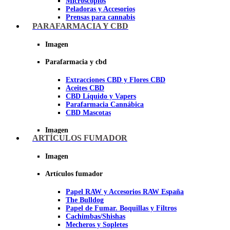
Microscopios
Peladoras y Accesorios
Prensas para cannabis
Secadores de cogollos
PARAFARMACIA Y CBD
Tijeras y herramientas de Corte
Imagen
Imagen
Parafarmacia y cbd
Extracciones CBD y Flores CBD
Aceites CBD
CBD Líquido y Vapers
Parafarmacia Cannábica
CBD Mascotas
Imagen
ARTÍCULOS FUMADOR
Imagen
Artículos fumador
Papel RAW y Accesorios RAW España
The Bulldog
Papel de Fumar. Boquillas y Filtros
Cachimbas/Shishas
Mecheros y Sopletes