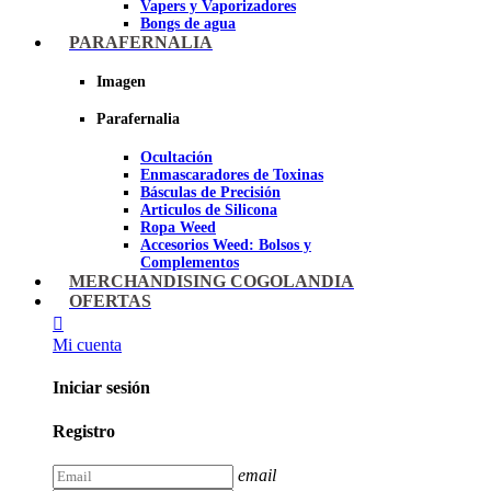
Vapers y Vaporizadores
Bongs de agua
Bandejas para liar
PARAFERNALIA
Grinders
Ceniceros para Fumadores
Imagen
Pipas de fumar
Pipas BHO
Parafernalia
Dabbers
Ocultación
Imagen
Enmascaradores de Toxinas
Básculas de Precisión
Articulos de Silicona
Ropa Weed
Accesorios Weed: Bolsos y
Complementos
Cannabuds
MERCHANDISING COGOLANDIA
Inciensos
OFERTAS
Libros y DVD's
Juegos Cannabicos
Mi cuenta
Terpenos
Accesorios para esnifar
Iniciar sesión
Imagen
Registro
email