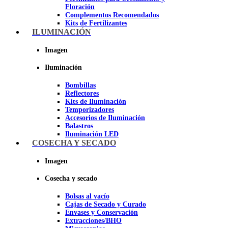
Floración
Complementos Recomendados
Kits de Fertilizantes
ILUMINACIÓN
Imagen
Imagen
Iluminación
Bombillas
Reflectores
Kits de Iluminación
Temporizadores
Accesorios de Iluminación
Balastros
Iluminación LED
Iluminación LEC
COSECHA Y SECADO
Luz Nocturna
Imagen
Imagen
Cosecha y secado
Bolsas al vacío
Cajas de Secado y Curado
Envases y Conservación
Extracciones/BHO