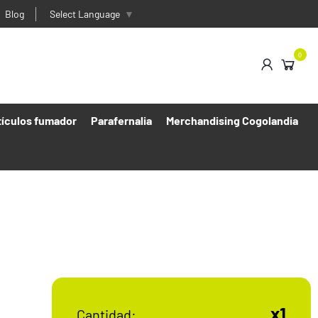
Blog
Select Language
▼
0
tículos fumador
Parafernalia
Merchandising Cogolandia
x1
Cantidad: