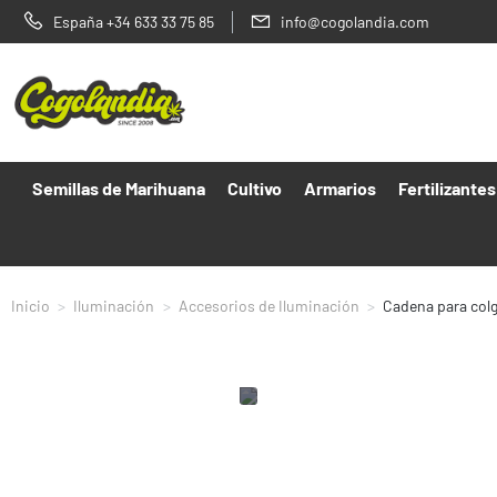
España +34 633 33 75 85
info@cogolandia.com
Semillas de Marihuana
Cultivo
Armarios
Fertilizantes
Inicio
Iluminación
Accesorios de Iluminación
Cadena para colg