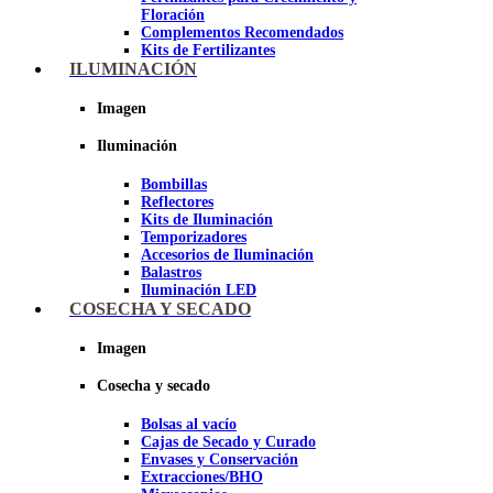
Floración
Complementos Recomendados
Kits de Fertilizantes
ILUMINACIÓN
Imagen
Imagen
Iluminación
Bombillas
Reflectores
Kits de Iluminación
Temporizadores
Accesorios de Iluminación
Balastros
Iluminación LED
Iluminación LEC
COSECHA Y SECADO
Luz Nocturna
Imagen
Imagen
Cosecha y secado
Bolsas al vacío
Cajas de Secado y Curado
Envases y Conservación
Extracciones/BHO