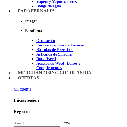
Vapers y Vaporizadores
Bongs de agua
Bandejas para liar
PARAFERNALIA
Grinders
Ceniceros para Fumadores
Imagen
Pipas de fumar
Pipas BHO
Parafernalia
Dabbers
Ocultación
Imagen
Enmascaradores de Toxinas
Básculas de Precisión
Articulos de Silicona
Ropa Weed
Accesorios Weed: Bolsos y
Complementos
Cannabuds
MERCHANDISING COGOLANDIA
Inciensos
OFERTAS
Libros y DVD's
Juegos Cannabicos
Mi cuenta
Terpenos
Accesorios para esnifar
Iniciar sesión
Imagen
Registro
email