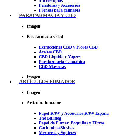
Microscopios
Peladoras y Accesorios
Prensas para cannabis
Secadores de cogollos
PARAFARMACIA Y CBD
Tijeras y herramientas de Corte
Imagen
Imagen
Parafarmacia y cbd
Extracciones CBD y Flores CBD
Aceites CBD
CBD Líquido y Vapers
Parafarmacia Cannábica
CBD Mascotas
Imagen
ARTÍCULOS FUMADOR
Imagen
Artículos fumador
Papel RAW y Accesorios RAW España
The Bulldog
Papel de Fumar. Boquillas y Filtros
Cachimbas/Shishas
Mecheros y Sopletes