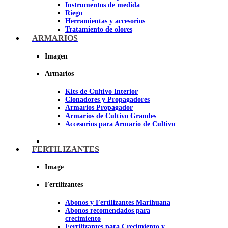
Instrumentos de medida
Riego
Herramientas y accesorios
Tratamiento de olores
Insecticidas y fungicidas
ARMARIOS
Hidroponía y Aeroponía
Papel Reflectante para cultivo de
Imagen
Interior
Armarios
Imagen
Kits de Cultivo Interior
Clonadores y Propagadores
Armarios Propagador
Armarios de Cultivo Grandes
Accesorios para Armario de Cultivo
FERTILIZANTES
Image
Fertilizantes
Abonos y Fertilizantes Marihuana
Abonos recomendados para
crecimiento
Fertilizantes para Crecimiento y