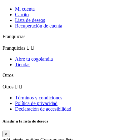
Mi cuenta
Carrito
Lista de deseos
Recuperación de cuenta
Franquicias
Franquicias


Abre tu cogolandia
Tiendas
Otros
Otros


Términos y condiciones
Política de privacidad
Declaración de accesibilidad
Añadir a la lista de deseos
×
add_circle_outline
Crear nueva lista