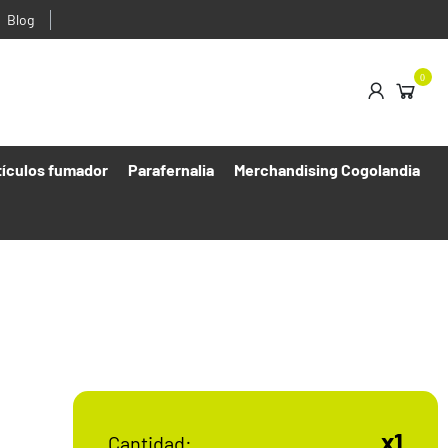
Blog
0
tículos fumador
Parafernalia
Merchandising Cogolandia
x1
Cantidad: