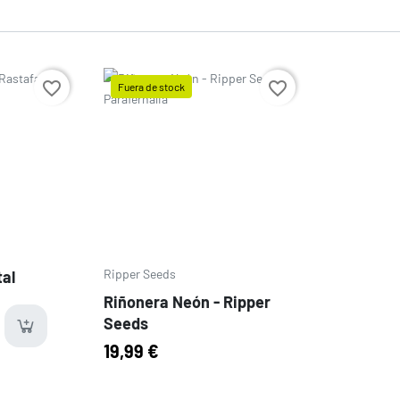
favorite_border
favorite_border
Fuera de stock
Precio
Ripper Seeds
tal
Riñonera Neón - Ripper
Seeds
last-items
19,99 €
ms