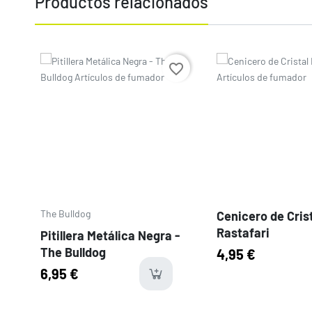
Productos relacionados
Precio
Precio
favorite_border
The Bulldog
Cenicero de Cris
Rastafari
Pitillera Metálica Negra -
The Bulldog
4,95 €
6,95 €
last-ite