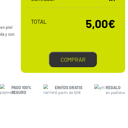
5,00€
TOTAL
en piel
ada y con
COMPRAR
PAGO 100%
ENVÍOS GRATIS
REGALO
SEGURO
A partir de 50€
en pedidos