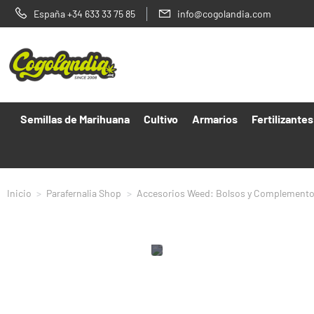
España +34 633 33 75 85
info@cogolandia.com
Semillas de Marihuana
Cultivo
Armarios
Fertilizantes
Inicio
Parafernalia Shop
Accesorios Weed: Bolsos y Complement