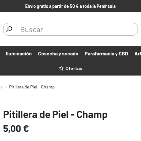
Envío gratis a partir de 50 € a toda la Península
Iluminación
Cosecha y secado
Parafarmacia y CBD
Ar
Ofertas
os
Pitillera de Piel - Champ
Pitillera de Piel - Champ
5,00 €