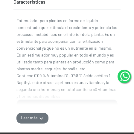
Caracteristicas
Estimulador para plantas en forma de líquido
concentrado que estimula el crecimiento y potencia los
procesos metabólicos en el interior de la planta. Es un
estimulante para acompañar con la fertilización
convencional ya que no es un nutriente en si mismo.
Es un estimulador muy popular en todo el mundo y es
utilizado tanto para plantas en producción como para
plantas madre, esquejes, bonsáis, etc.
Contiene 0’09 % Vitamina B1, 0’48 % ácido acético 1-
Napthyl, entre otras; la primera es una vitamina y la
segunda una hormona y en total contiene 50 vitaminas
y hormonas disponibles.
expand_more
Leer más