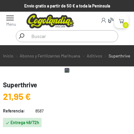
Envío gratis a partir de 50 € a toda la Península
Menu
0
Inicio
Abonos y Fertilizantes Marihuana
Aditivos
Superthrive
Superthrive
21,95 €
Referencia:
8587
Entrega 48/72h
