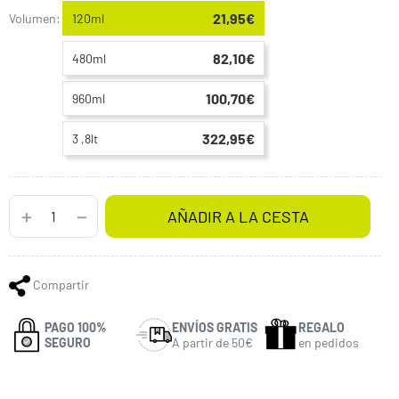
21,95€
Volumen:
120ml
82,10€
480ml
100,70€
960ml
322,95€
3 ,8lt
AÑADIR A LA CESTA
Compartir
PAGO 100%
ENVÍOS GRATIS
REGALO
SEGURO
A partir de 50€
en pedidos