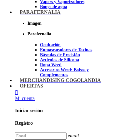
Vapers y Vaporizadores
Bongs de agua
Bandejas para liar
PARAFERNALIA
Grinders
Ceniceros para Fumadores
Imagen
Pipas de fumar
Pipas BHO
Parafernalia
Dabbers
Ocultación
Imagen
Enmascaradores de Toxinas
Básculas de Precisión
Articulos de Silicona
Ropa Weed
Accesorios Weed: Bolsos y
Complementos
Cannabuds
MERCHANDISING COGOLANDIA
Inciensos
OFERTAS
Libros y DVD's
Juegos Cannabicos
Mi cuenta
Terpenos
Accesorios para esnifar
Iniciar sesión
Imagen
Registro
email