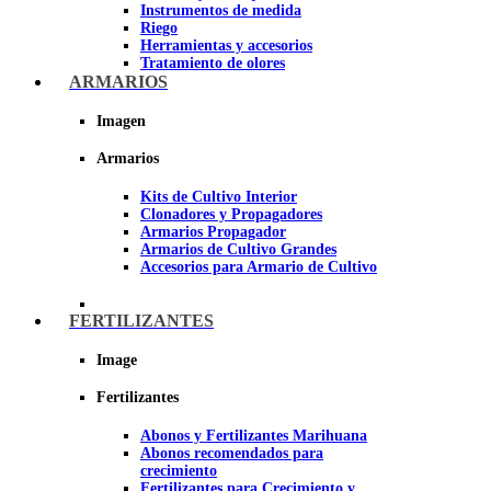
Instrumentos de medida
Riego
Herramientas y accesorios
Tratamiento de olores
Insecticidas y fungicidas
ARMARIOS
Hidroponía y Aeroponía
Papel Reflectante para cultivo de
Imagen
Interior
Armarios
Imagen
Kits de Cultivo Interior
Clonadores y Propagadores
Armarios Propagador
Armarios de Cultivo Grandes
Accesorios para Armario de Cultivo
FERTILIZANTES
Image
Fertilizantes
Abonos y Fertilizantes Marihuana
Abonos recomendados para
crecimiento
Fertilizantes para Crecimiento y