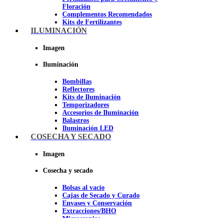
Floración
Complementos Recomendados
Kits de Fertilizantes
ILUMINACIÓN
Imagen
Imagen
Iluminación
Bombillas
Reflectores
Kits de Iluminación
Temporizadores
Accesorios de Iluminación
Balastros
Iluminación LED
Iluminación LEC
COSECHA Y SECADO
Luz Nocturna
Imagen
Imagen
Cosecha y secado
Bolsas al vacío
Cajas de Secado y Curado
Envases y Conservación
Extracciones/BHO