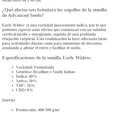
oscila entre 60 y 90 cm.
¿Qué efectos nos brindará los cogollos de la semilla
de Advanced Seeds?
Early Widow
es una variedad mayormente
índica
, por lo que
podemos esperar unos efectos que comienzan con un subidón
cerebral lúcido y energizante, seguido de una profunda
relajación corporal. Esta combinación la hace adecuada tanto
para actividades diarias como para momentos de descanso,
ayudando a aliviar el estrés y facilitar el sueño.
Especificaciones de la semilla Early Widow:
Variedad:
Feminizada
Genética:
Brazilian x South Indian
Índica:
80%
Sativa:
20%
THC:
16%
CBD:
0%
Interior
Producción:
400-500 g/m²