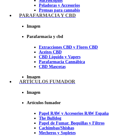
Microscopios
Peladoras y Accesorios
Prensas para cannabis
Secadores de cogollos
PARAFARMACIA Y CBD
Tijeras y herramientas de Corte
Imagen
Imagen
Parafarmacia y cbd
Extracciones CBD y Flores CBD
Aceites CBD
CBD Líquido y Vapers
Parafarmacia Cannábica
CBD Mascotas
Imagen
ARTÍCULOS FUMADOR
Imagen
Artículos fumador
Papel RAW y Accesorios RAW España
The Bulldog
Papel de Fumar. Boquillas y Filtros
Cachimbas/Shishas
Mecheros y Sopletes