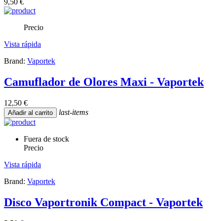
9,50 €
Precio
Vista rápida
Brand:
Vaportek
Camuflador de Olores Maxi - Vaportek
12,50 €
last-items
Añadir al carrito
Fuera de stock
Precio
Vista rápida
Brand:
Vaportek
Disco Vaportronik Compact - Vaportek