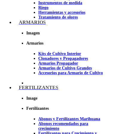
Instrumentos de medida
Riego
Herramientas y accesorios
Tratamiento de olores
Insecticidas y fungicidas
ARMARIOS
Hidroponía y Aeroponía
Papel Reflectante para cultivo de
Imagen
Interior
Armarios
Imagen
Kits de Cultivo Interior
Clonadores y Propagadores
Armarios Propagador
Armarios de Cultivo Grandes
Accesorios para Armario de Cultivo
FERTILIZANTES
Image
Fertilizantes
Abonos y Fertilizantes Marihuana
Abonos recomendados para
crecimiento
Fertilizantes para Crecimiento y