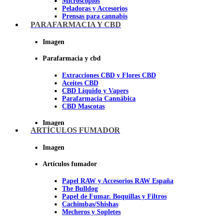
Microscopios
Peladoras y Accesorios
Prensas para cannabis
Secadores de cogollos
PARAFARMACIA Y CBD
Tijeras y herramientas de Corte
Imagen
Imagen
Parafarmacia y cbd
Extracciones CBD y Flores CBD
Aceites CBD
CBD Líquido y Vapers
Parafarmacia Cannábica
CBD Mascotas
Imagen
ARTÍCULOS FUMADOR
Imagen
Artículos fumador
Papel RAW y Accesorios RAW España
The Bulldog
Papel de Fumar. Boquillas y Filtros
Cachimbas/Shishas
Mecheros y Sopletes