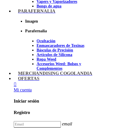
Vapers y Vaporizadores
Bongs de agua
Bandejas para liar
PARAFERNALIA
Grinders
Ceniceros para Fumadores
Imagen
Pipas de fumar
Pipas BHO
Parafernalia
Dabbers
Ocultación
Imagen
Enmascaradores de Toxinas
Básculas de Precisión
Articulos de Silicona
Ropa Weed
Accesorios Weed: Bolsos y
Complementos
Cannabuds
MERCHANDISING COGOLANDIA
Inciensos
OFERTAS
Libros y DVD's
Juegos Cannabicos
Mi cuenta
Terpenos
Accesorios para esnifar
Iniciar sesión
Imagen
Registro
email