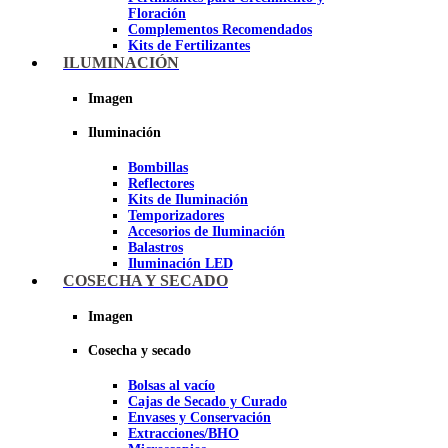
Floración
Complementos Recomendados
Kits de Fertilizantes
ILUMINACIÓN
Imagen
Imagen
Iluminación
Bombillas
Reflectores
Kits de Iluminación
Temporizadores
Accesorios de Iluminación
Balastros
Iluminación LED
Iluminación LEC
COSECHA Y SECADO
Luz Nocturna
Imagen
Imagen
Cosecha y secado
Bolsas al vacío
Cajas de Secado y Curado
Envases y Conservación
Extracciones/BHO