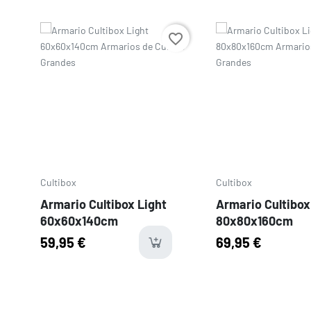
Precio
Precio
favorite_border
Cultibox
Cultibox
Armario Cultibox Light
Armario Cultibox
60x60x140cm
80x80x160cm
59,95 €
69,95 €
last-ite