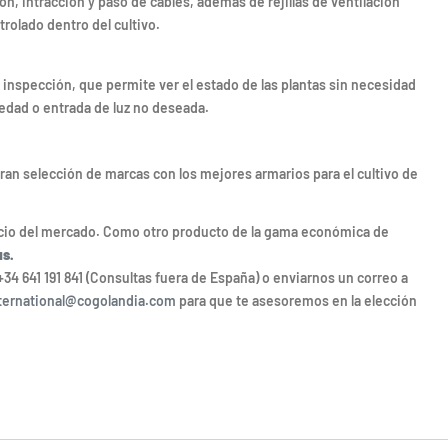
ón, intracción y paso de cables, además de rejillas de ventilación
rolado dentro del cultivo.
inspección, que permite ver el estado de las plantas sin necesidad
edad o entrada de luz no deseada.
an selección de marcas con los mejores armarios para el cultivo de
ecio del mercado. Como otro producto de la gama económica de
us.
+34 641 191 841 (Consultas fuera de España) o enviarnos un correo a
ternational@cogolandia.com
para que te asesoremos en la elección