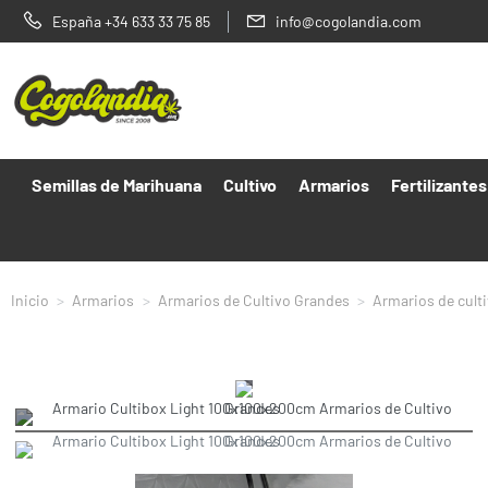
España +34 633 33 75 85
info@cogolandia.com
Semillas de Marihuana
Cultivo
Armarios
Fertilizantes
Inicio
Armarios
Armarios de Cultivo Grandes
Armarios de cult
Clic
para
expandir