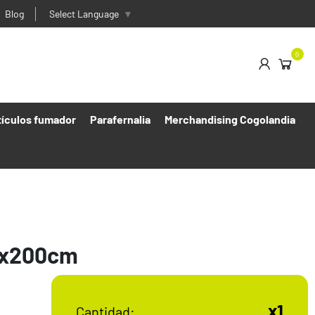
Blog
Select Language
▼
0
tículos fumador
Parafernalia
Merchandising Cogolandia
00x200cm
x1
Cantidad: