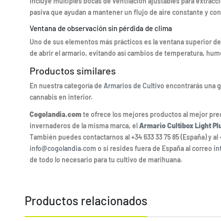
Incluye múltiples bocas de ventilación ajustables para extracci
pasiva que ayudan a mantener un flujo de aire constante y cont
Ventana de observación sin pérdida de clima
Uno de sus elementos más prácticos es la ventana superior de 
de abrir el armario, evitando así cambios de temperatura, hum
Productos similares
En nuestra categoría de
Armarios de Cultivo
encontrarás una gr
cannabis en interior.
Cogolandia.com
te ofrece los mejores productos al mejor pr
invernaderos de la misma marca, el
Armario Cultibox Light Pl
También puedes contactarnos al +34 633 33 75 85 (España) y al 
info@cogolandia.com
o si resides fuera de España al correo
in
de todo lo necesario para tu cultivo de marihuana.
Productos relacionados