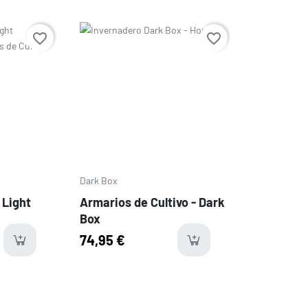
Precio
favorite_border
favorite_border
Dark Box
 Light
Armarios de Cultivo - Dark
Box
74,95 €
ms
available
last-i