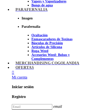
Vapers y Vaporizadores
Bongs de agua
Bandejas para liar
PARAFERNALIA
Grinders
Ceniceros para Fumadores
Imagen
Pipas de fumar
Pipas BHO
Parafernalia
Dabbers
Ocultación
Imagen
Enmascaradores de Toxinas
Básculas de Precisión
Articulos de Silicona
Ropa Weed
Accesorios Weed: Bolsos y
Complementos
Cannabuds
MERCHANDISING COGOLANDIA
Inciensos
OFERTAS
Libros y DVD's
Juegos Cannabicos
Mi cuenta
Terpenos
Accesorios para esnifar
Iniciar sesión
Imagen
Registro
email