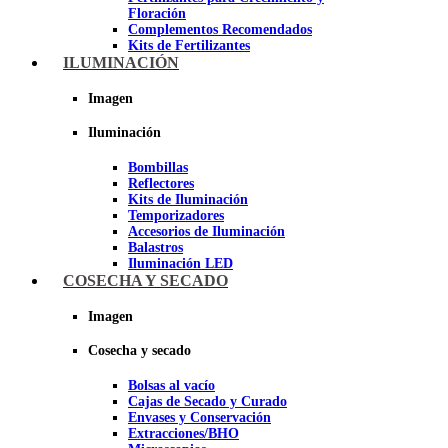
Floración
Complementos Recomendados
Kits de Fertilizantes
ILUMINACIÓN
Imagen
Imagen
Iluminación
Bombillas
Reflectores
Kits de Iluminación
Temporizadores
Accesorios de Iluminación
Balastros
Iluminación LED
Iluminación LEC
COSECHA Y SECADO
Luz Nocturna
Imagen
Imagen
Cosecha y secado
Bolsas al vacío
Cajas de Secado y Curado
Envases y Conservación
Extracciones/BHO