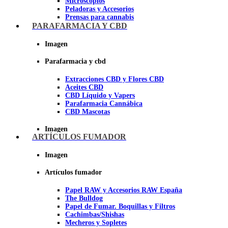
Microscopios
Peladoras y Accesorios
Prensas para cannabis
Secadores de cogollos
PARAFARMACIA Y CBD
Tijeras y herramientas de Corte
Imagen
Imagen
Parafarmacia y cbd
Extracciones CBD y Flores CBD
Aceites CBD
CBD Líquido y Vapers
Parafarmacia Cannábica
CBD Mascotas
Imagen
ARTÍCULOS FUMADOR
Imagen
Artículos fumador
Papel RAW y Accesorios RAW España
The Bulldog
Papel de Fumar. Boquillas y Filtros
Cachimbas/Shishas
Mecheros y Sopletes