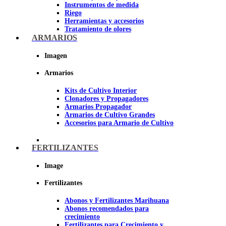
Instrumentos de medida
Riego
Herramientas y accesorios
Tratamiento de olores
Insecticidas y fungicidas
ARMARIOS
Hidroponía y Aeroponía
Papel Reflectante para cultivo de
Imagen
Interior
Armarios
Imagen
Kits de Cultivo Interior
Clonadores y Propagadores
Armarios Propagador
Armarios de Cultivo Grandes
Accesorios para Armario de Cultivo
FERTILIZANTES
Image
Fertilizantes
Abonos y Fertilizantes Marihuana
Abonos recomendados para
crecimiento
Fertilizantes para Crecimiento y