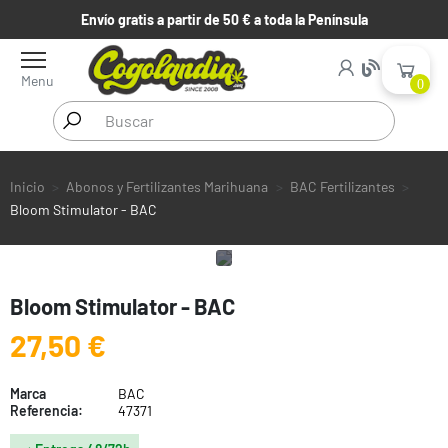
Envío gratis a partir de 50 € a toda la Península
Menu
0
Inicio
Abonos y Fertilizantes Marihuana
BAC Fertilizantes
Bloom Stimulator - BAC
Bloom Stimulator - BAC
27,50 €
Marca
BAC
Referencia:
47371