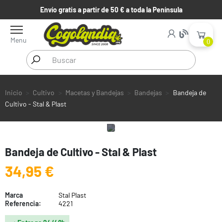
Envío gratis a partir de 50 € a toda la Península
Menu
0
Inicio
Cultivo
Macetas y Bandejas
Bandejas
Bandeja de
Cultivo - Stal & Plast
Bandeja de Cultivo - Stal & Plast
34,95 €
Marca
Stal Plast
Referencia:
4221